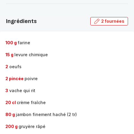
-
Découvrir
la
Ingrédients
2 fournées
gamme
complète
-
100 g
farine
15 g
levure chimique
2
oeufs
2 pincée
poivre
3
vache qui rit
20 cl
crème fraîche
80 g
jambon finement haché (2 tr)
200 g
gruyère râpé