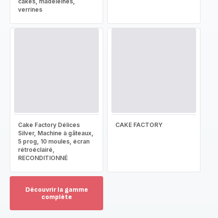
cakes, madeleines,
verrines
Cake Factory Délices
CAKE FACTORY
Silver, Machine à gâteaux,
5 prog, 10 moules, écran
rétroéclairé,
RECONDITIONNÉ
Découvrir la gamme
complète
Voir
plus...