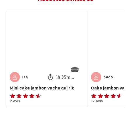
Mini
Cake
cake
jambon
jambon
vache
vache
qui
qui
rit
rit
1h 35min
Isa
coco
Mini cake jambon vache qui rit
Cake jambon vache 
ratings.4.5
2 Avis
ratings.4.5
17 Avis