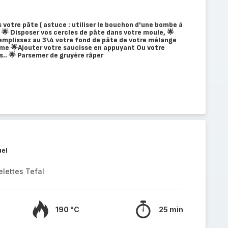
 votre pâte ( astuce : utiliser le bouchon d'une bombe à
) 🌟 Disposer vos cercles de pâte dans votre moule, 🌟
Remplissez au 3\4 votre fond de pâte de votre mélange
me 🌟Ajouter votre saucisse en appuyant Ou votre
.. 🌟 Parsemer de gruyère râper
uel
elettes Tefal
190 °C
25 min