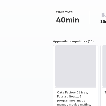
5
étoiles
(moyenne)
TEMPS TOTAL
40min
15
Appareils compatibles (10)
Cake Factory Délices,
T
Four à gâteaux, 5
programmes, mode
manuel, moules muffins,