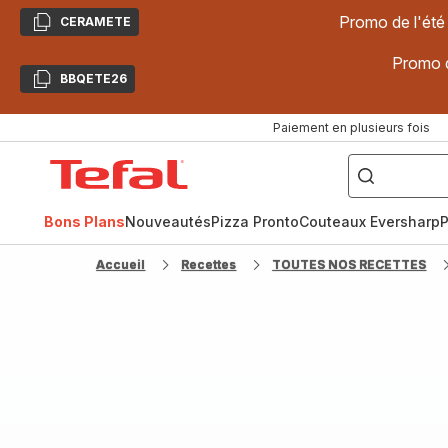
Promo de l'été
CERAMETE
Copier
Promo d
BBQETE26
Copier
Paiement en plusieurs fois
["Poêles
inox,
Accueil
Cake
Factory,
Tefal
Planchas,
Céramique..."]
Bons Plans
Nouveautés
Pizza Pronto
Couteaux Eversharp
P
Accueil
Recettes
TOUTES NOS RECETTES