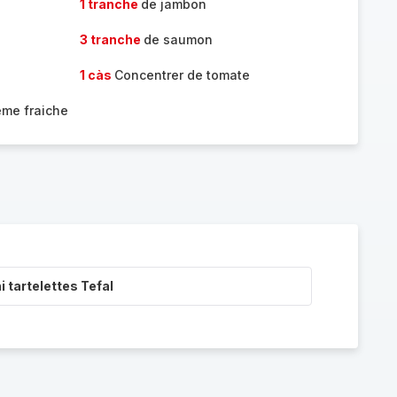
1 tranche
de jambon
3 tranche
de saumon
1 càs
Concentrer de tomate
ème fraiche
i tartelettes Tefal