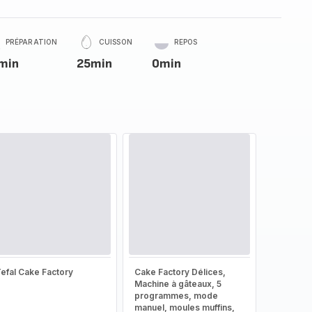
PRÉPARATION
CUISSON
REPOS
min
25min
0min
efal Cake Factory
Cake Factory Délices,
Machine à gâteaux, 5
programmes, mode
manuel, moules muffins,