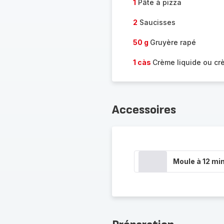
1
Pâte à pizza
2
Saucisses
50 g
Gruyère rapé
1 càs
Crème liquide ou cr
Accessoires
Moule à 12 min