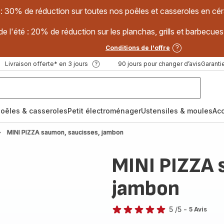
 : 30% de réduction sur toutes nos poêles et casseroles en
e l'été : 20% de réduction sur les planchas, grills et barbec
Conditions de l'offre
Livraison offerte* en 3 jours
90 jours pour changer d’avis
Garantie
oêles & casseroles
Petit électroménager
Ustensiles & moules
Ac
MINI PIZZA saumon, saucisses, jambon
MINI PIZZA 
jambon
5
/5
-
5 Avis
Avis