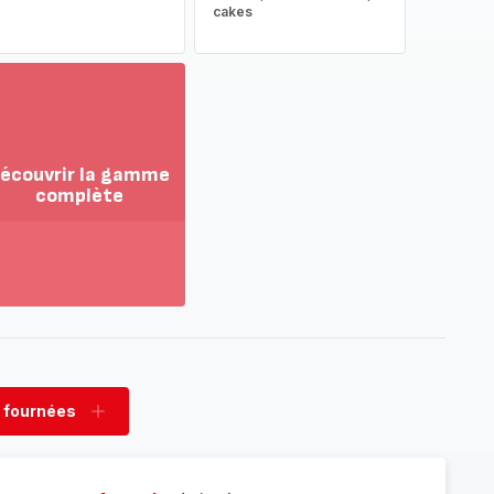
cakes
écouvrir la gamme
complète
ir
us...
couvrir
amme
mplète
 fournées
rimer
Ajouter
nées
fournées