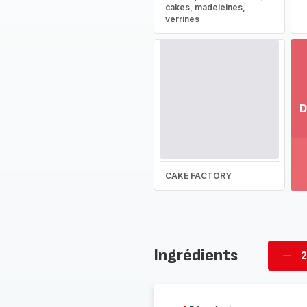
cakes, madeleines,
verrines
D
Vo
pl
-
Dé
CAKE FACTORY
la
g
co
-
Ingrédients
2
Supp
four