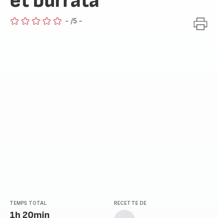
et burrata
-
/5
-
ratings.0
TEMPS TOTAL
RECETTE DE
1h 20min