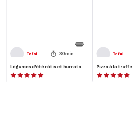
et
truffe
burrata
et
burrata
30min
Tefal
Tefal
Légumes d’été rôtis et burrata
Pizza à la truffe e
ratings.NaN
ratings.NaN