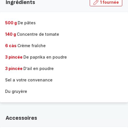
Ingrédients
1 fournée
gamme
complète
-
500 g
De pâtes
140 g
Concentre de tomate
6 càs
Crème fraîche
3 pincée
De paprika en poudre
3 pincée
D’ail en poudre
Sel a votre convenance
Du gruyère
Accessoires