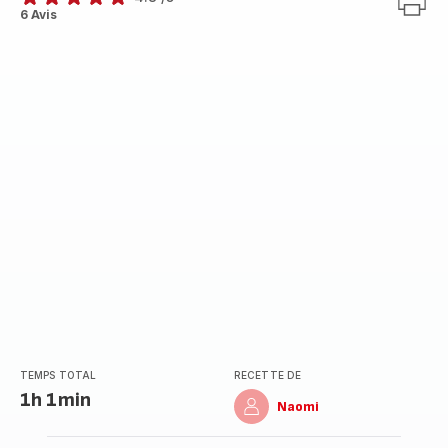
ratings.4.8
6 Avis
TEMPS TOTAL
RECETTE DE
1h 1min
Naomi