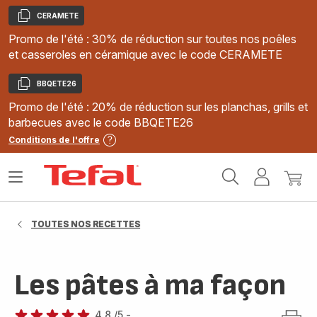
CERAMETE
Copier
Promo de l'été : 30% de réduction sur toutes nos poêles
et casseroles en céramique avec le code CERAMETE
BBQETE26
Copier
Promo de l'été : 20% de réduction sur les planchas, grills et
barbecues avec le code BBQETE26
Conditions de l'offre
Accueil
Ouvrir
Mon
Mon
Tefal
le
compte
panie
menu
TOUTES NOS RECETTES
Les pâtes à ma façon
4.8
/5
-