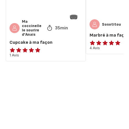
Ma
Sosotitou
coccinelle
35min
le sourire
d'Anais
Marbré à ma faço
Cupcake à ma façon
Avis
4 Avis
5
Avis
1 Avis
étoiles
5
(moyenne)
étoiles
(moyenne)