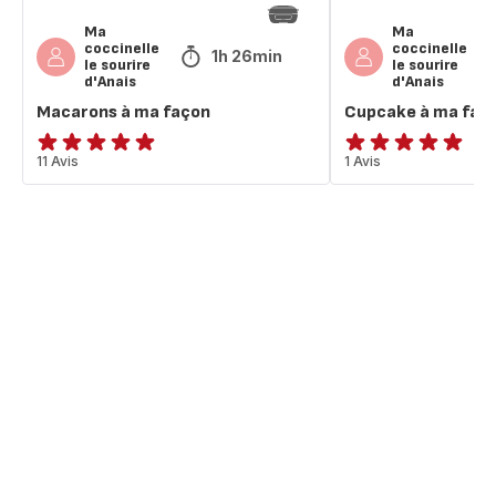
Ma
Ma
coccinelle
coccinelle
1h 26min
le sourire
le sourire
d'Anais
d'Anais
Macarons à ma façon
Cupcake à ma faç
Avis
11 Avis
Avis
1 Avis
5
5
étoiles
étoiles
(moyenne)
(moyenne)