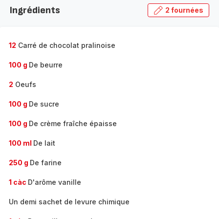
la
Ingrédients
2 fournées
gamme
complète
-
12
Carré de chocolat pralinoise
100 g
De beurre
2
Oeufs
100 g
De sucre
100 g
De crème fraîche épaisse
100 ml
De lait
250 g
De farine
1 càc
D'arôme vanille
Un demi sachet de levure chimique