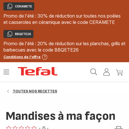
CERAMETE
Copier
Promo de l'été : 30% de réduction sur toutes nos poêles
et casseroles en céramique avec le code CERAMETE
BBQETE26
Copier
Promo de l'été : 20% de réduction sur les planchas, grills et
barbecues avec le code BBQETE26
Conditions de l'offre
Accueil
Ouvrir
Mon
Mon
Tefal
le
compte
panie
menu
TOUTES NOS RECETTES
Mandises à ma façon
-
/5
-