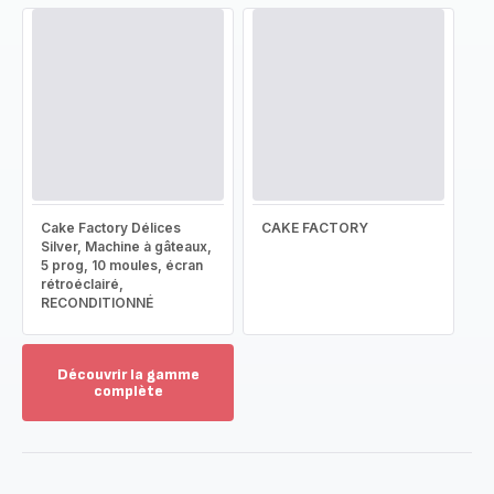
Cake Factory Délices
CAKE FACTORY
Silver, Machine à gâteaux,
5 prog, 10 moules, écran
rétroéclairé,
RECONDITIONNÉ
Découvrir la gamme
complète
Voir
plus...
-
Découvrir