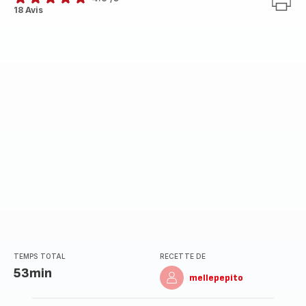
ratings.4.9
18 Avis
TEMPS TOTAL
RECETTE DE
53min
mellepepito