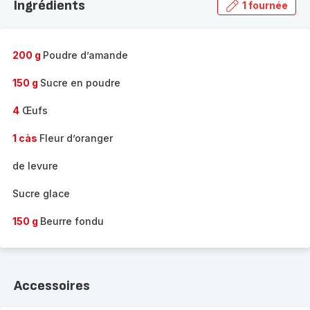
Ingrédients
1 fournée
gamme
complète
-
200 g
Poudre d’amande
150 g
Sucre en poudre
4
Œufs
1 càs
Fleur d’oranger
de levure
Sucre glace
150 g
Beurre fondu
Accessoires