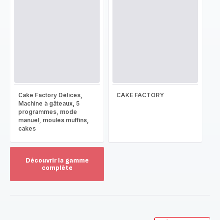
Cake Factory Délices,
CAKE FACTORY
Machine à gâteaux, 5
programmes, mode
manuel, moules muffins,
cakes
Découvrir la gamme
complète
Voir
plus...
-
Découvrir
la