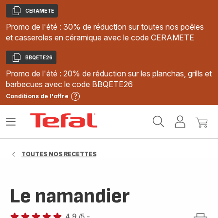
CERAMETE
Copier
Promo de l'été : 30% de réduction sur toutes nos poêles
et casseroles en céramique avec le code CERAMETE
BBQETE26
Copier
Promo de l'été : 20% de réduction sur les planchas, grills et
barbecues avec le code BBQETE26
Conditions de l'offre
Accueil
Ouvrir
Mon
Mon
Tefal
le
compte
panie
menu
TOUTES NOS RECETTES
Le namandier
4.9
/5
-