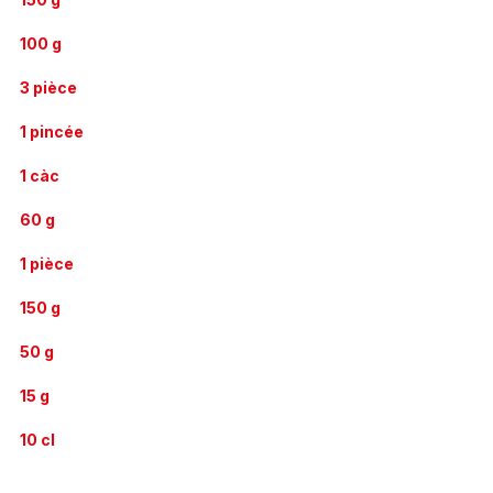
100 g
3 pièce
1 pincée
1 càc
60 g
1 pièce
150 g
50 g
15 g
10 cl