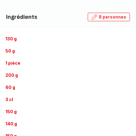
Ingrédients
8 personnes
130 g
50 g
1 pièce
200 g
60 g
3 cl
150 g
140 g
150 g