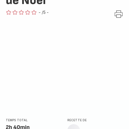
de Noël
-
/5
-
ratings.0
TEMPS TOTAL
RECETTE DE
2h 40min