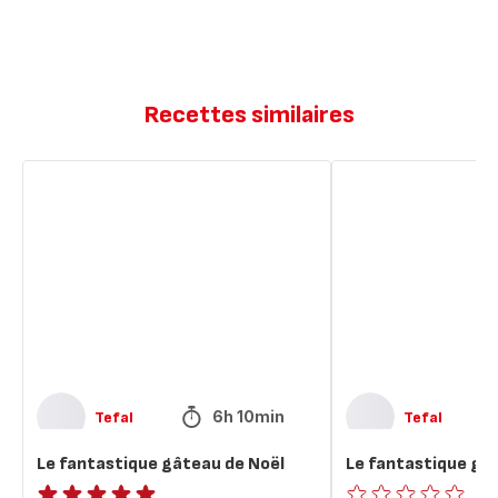
Recettes similaires
Le
Le
fantastique
fantastique
gâteau
gâteau
de
de
Noël
Noël
6h 10min
Tefal
Tefal
Le fantastique gâteau de Noël
Le fantastique gâ