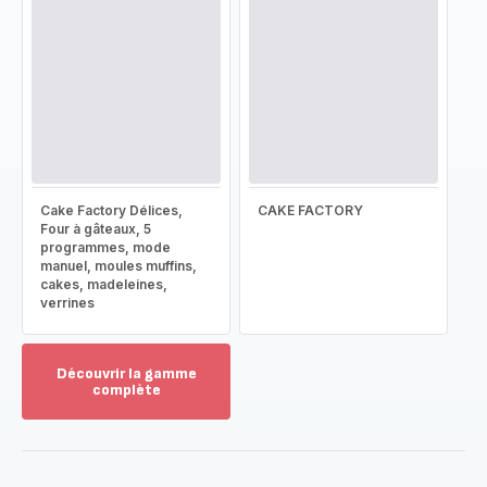
Cake Factory Délices,
CAKE FACTORY
Four à gâteaux, 5
programmes, mode
manuel, moules muffins,
cakes, madeleines,
verrines
Découvrir la gamme
complète
Voir
plus...
-
Découvrir