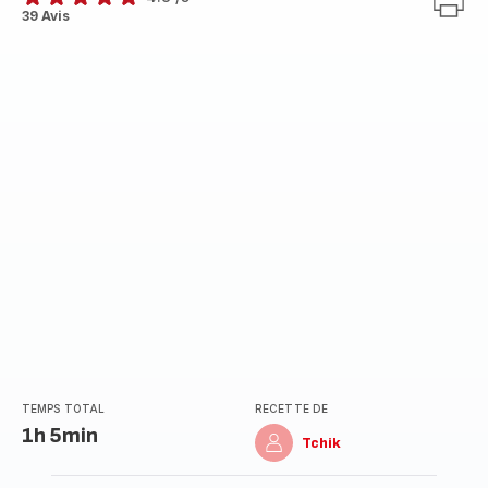
ratings.4.8
39 Avis
TEMPS TOTAL
RECETTE DE
1h 5min
Tchik