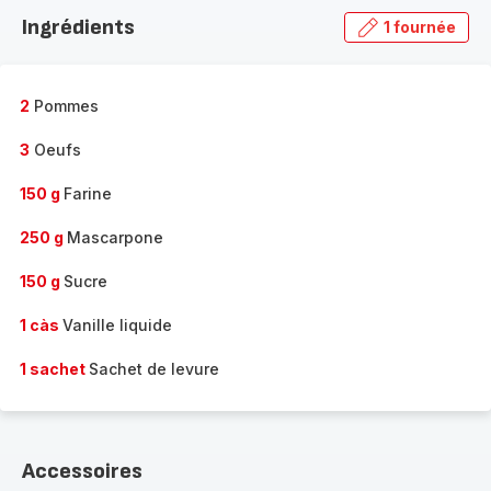
la
Ingrédients
1 fournée
gamme
complète
-
2
Pommes
3
Oeufs
150 g
Farine
250 g
Mascarpone
150 g
Sucre
1 càs
Vanille liquide
1 sachet
Sachet de levure
Accessoires