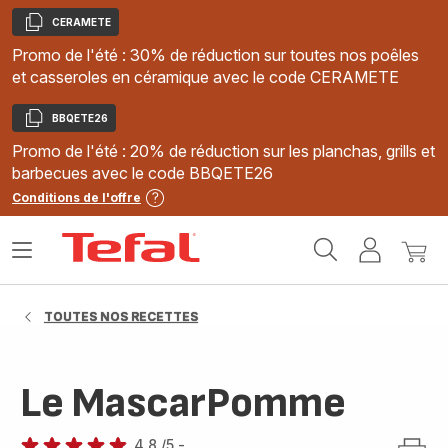
CERAMETE
Copier
Promo de l'été : 30% de réduction sur toutes nos poêles
et casseroles en céramique avec le code CERAMETE
BBQETE26
Copier
Promo de l'été : 20% de réduction sur les planchas, grills et
barbecues avec le code BBQETE26
Conditions de l'offre
Accueil
Ouvrir
Mon
Mon
Tefal
le
compte
panie
menu
TOUTES NOS RECETTES
Le MascarPomme
4.8
/5
-