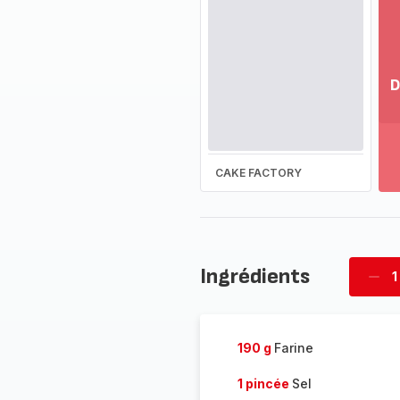
D
Vo
pl
-
Dé
CAKE FACTORY
la
g
co
-
Ingrédients
1
Supp
four
190 g
Farine
1 pincée
Sel