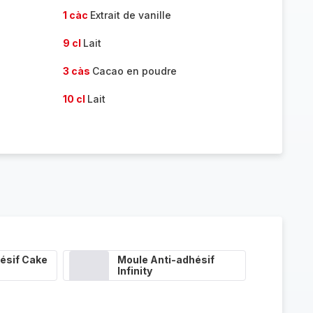
1 càc
Extrait de vanille
9 cl
Lait
3 càs
Cacao en poudre
10 cl
Lait
ésif Cake
Moule Anti-adhésif
Infinity