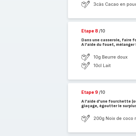
3càs Cacao en pou
Etape 8
/10
Dans une casserole, faire fo
A l'aide du fouet, mélanger 
10g Beurre doux
10cl Lait
Etape 9
/10
A l'aide d'une fourchette (o
glaçage, égoutter le surplu
200g Noix de coco 