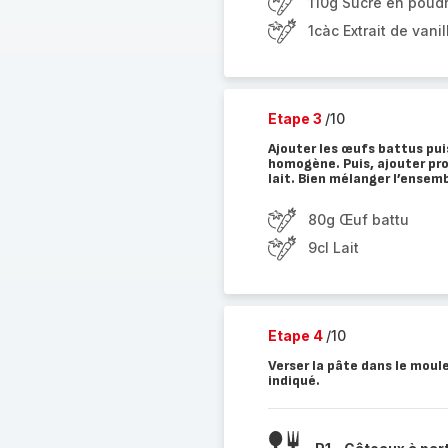
110g Sucre en poud
1càc Extrait de vanil
Etape 3
/10
Ajouter les œufs battus pui
homogène. Puis, ajouter pro
lait. Bien mélanger l’ensemb
80g Œuf battu
9cl Lait
Etape 4
/10
Verser la pâte dans le moul
indiqué.