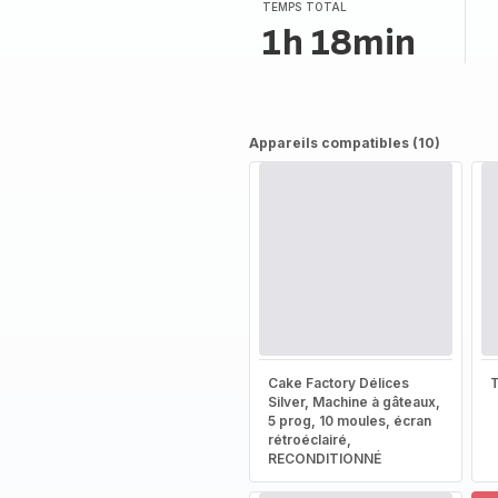
(moyenne)
TEMPS TOTAL
1h 18min
Appareils compatibles (10)
Cake Factory Délices
T
Silver, Machine à gâteaux,
5 prog, 10 moules, écran
rétroéclairé,
RECONDITIONNÉ