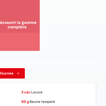
écouvrir la gamme
complète
ir
us...
couvrir
amme
mplète
 fournée
rimer
Ajouter
née
fournée
3 càc
Levure
90 g
Beurre tempéré