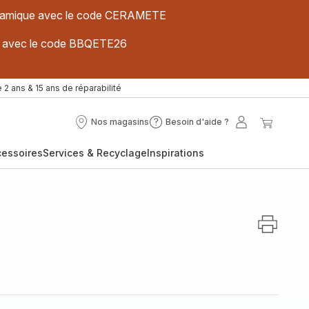
 céramique avec le code CERAMETE
ues avec le code BBQETE26
 2 ans & 15 ans de réparabilité
Nos magasins
Besoin d'aide ?
Nos
Besoin
Mon
Mon
magasins
d'aide
compte
panier
cessoires
Services & Recyclage
Inspirations
?