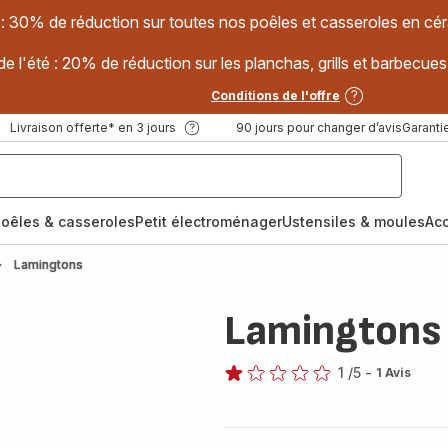
 : 30% de réduction sur toutes nos poêles et casseroles en
e l'été : 20% de réduction sur les planchas, grills et barbec
Conditions de l'offre
Livraison offerte* en 3 jours
90 jours pour changer d’avis
Garantie
oêles & casseroles
Petit électroménager
Ustensiles & moules
Ac
Lamingtons
Lamingtons
1
/5
-
1 Avis
Avis
1
étoile