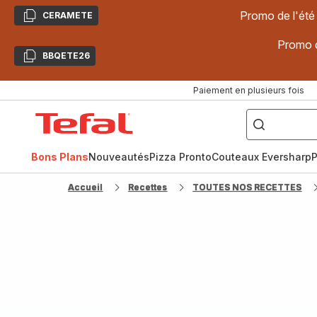
Promo de l'été
CERAMETE
Copier
Promo d
BBQETE26
Copier
Paiement en plusieurs fois
["Poêles
inox,
Accueil
Cake
Factory,
Tefal
Planchas,
Céramique..."]
Bons Plans
Nouveautés
Pizza Pronto
Couteaux Eversharp
P
Accueil
Recettes
TOUTES NOS RECETTES