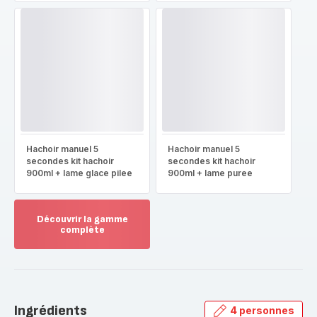
Hachoir manuel 5
Hachoir manuel 5
secondes kit hachoir
secondes kit hachoir
900ml + lame glace pilee
900ml + lame puree
Découvrir la gamme
complète
Voir
plus...
-
Découvrir
la
Ingrédients
4 personnes
gamme