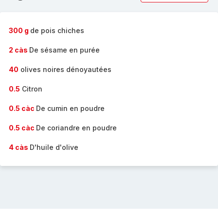
complète
-
300 g
de pois chiches
2 càs
De sésame en purée
40
olives noires dénoyautées
0.5
Citron
0.5 càc
De cumin en poudre
0.5 càc
De coriandre en poudre
4 càs
D'huile d'olive