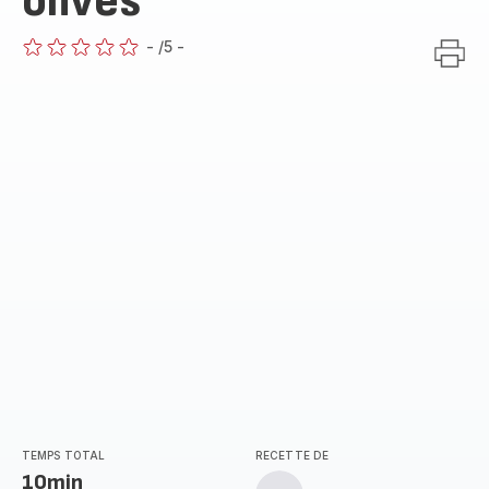
olives
-
/5
-
ratings.0
TEMPS TOTAL
RECETTE DE
10min