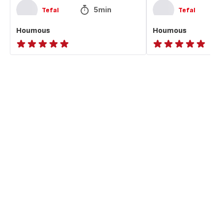
5min
Tefal
Tefal
Houmous
Houmous
ratings.NaN
ratings.NaN