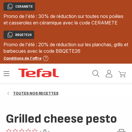
CERAMETE
Copier
Promo de l'été : 30% de réduction sur toutes nos poêles
et casseroles en céramique avec le code CERAMETE
BBQETE26
Copier
Promo de l'été : 20% de réduction sur les planchas, grills et
barbecues avec le code BBQETE26
Conditions de l'offre
Accueil
Ouvrir
Mon
Mon
Tefal
le
compte
panie
menu
TOUTES NOS RECETTES
Grilled cheese pesto
-
/5
-