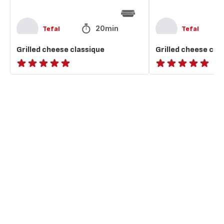
20min
Tefal
Tefal
Grilled cheese classique
Grilled cheese cla
Avis
ratings.NaN
5
étoiles
(moyenne)