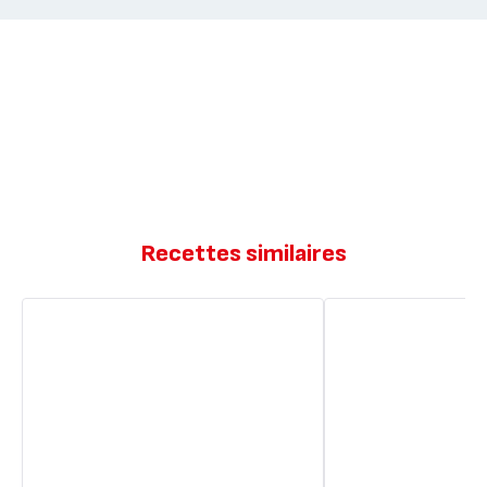
Recettes similaires
Grilled
Grilled
cheese
cheese
classique
classique