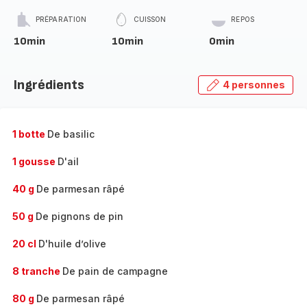
PRÉPARATION
CUISSON
REPOS
10min
10min
0min
Ingrédients
4 personnes
1 botte
De basilic
1 gousse
D'ail
40 g
De parmesan râpé
50 g
De pignons de pin
20 cl
D'huile d’olive
8 tranche
De pain de campagne
80 g
De parmesan râpé