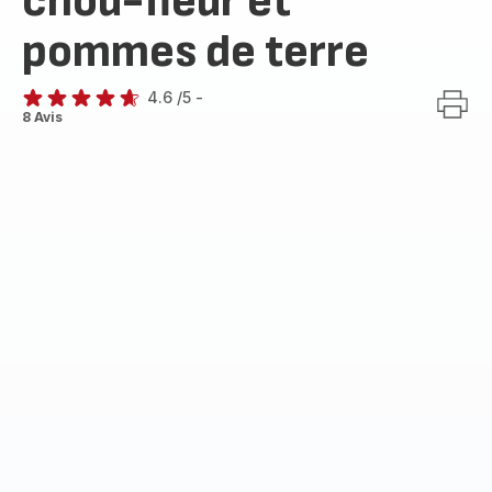
chou-fleur et
pommes de terre
4.6
/5
-
ratings.4.6
8 Avis