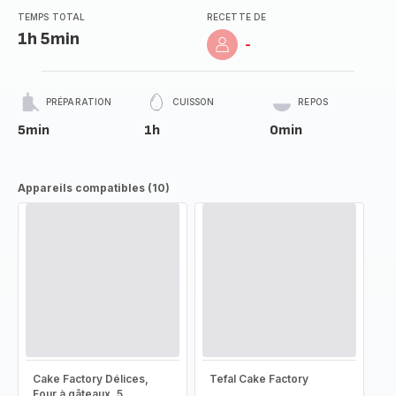
TEMPS TOTAL
RECETTE DE
1h 5min
-
PRÉPARATION
CUISSON
REPOS
5min
1h
0min
Appareils compatibles (10)
Cake Factory Délices,
Tefal Cake Factory
Four à gâteaux, 5