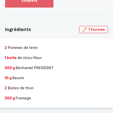
complète
Voir
plus...
-
Découvrir
la
Ingrédients
1 fournée
gamme
complète
-
2
Pommes de terre
1 botte
de chou-fleur
300 g
Béchamel PRESIDENT
10 g
Beurre
2
Boites de thon
300 g
Fromage