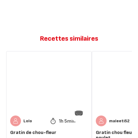
Recettes similaires
Gratin
Gratin
de
chou
chou-
fleur
fleur
pomme
de
terre
poulet
1h 5min
Lolo
maleeti52
Gratin de chou-fleur
Gratin chou fleur
poulet