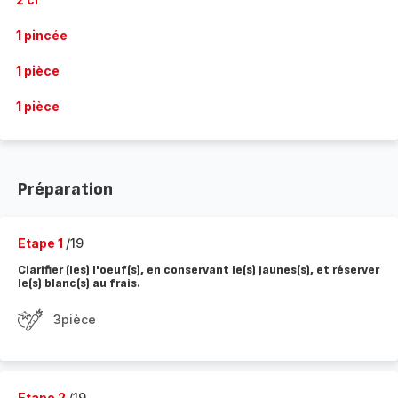
1 pincée
1 pièce
1 pièce
Préparation
Etape 1
/19
Clarifier (les) l'oeuf(s), en conservant le(s) jaunes(s), et réserver
le(s) blanc(s) au frais.
3pièce
Etape 2
/19