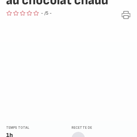
au chocolat chaud
-
/5
-
ratings.0
TEMPS TOTAL
RECETTE DE
1h