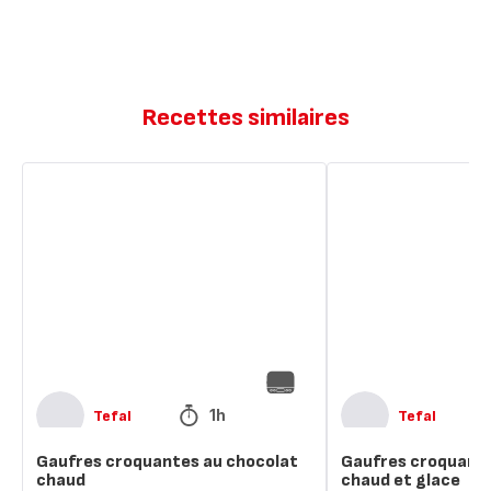
Recettes similaires
Gaufres
Gaufres
croquantes
croquantes
au
au
chocolat
chocolat
chaud
chaud
et
glace
1h
Tefal
Tefal
Gaufres croquantes au chocolat
Gaufres croquante
chaud
chaud et glace