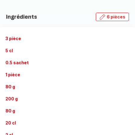
Ingrédients
6 pièces
3 pièce
5 cl
0.5 sachet
1 pièce
80 g
200 g
80 g
20 cl
2 cl