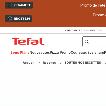
Promo de l'été
CERAMETE
Copier
Promo d
BBQETE26
Copier
Paiement en plusieurs fois
["Poêles
inox,
Accueil
Cake
Factory,
Tefal
Planchas,
Céramique..."]
Bons Plans
Nouveautés
Pizza Pronto
Couteaux Eversharp
P
Accueil
Recettes
TOUTES NOS RECETTES