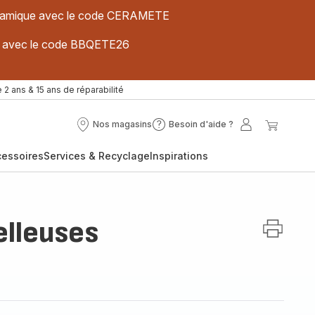
 céramique avec le code CERAMETE
ues avec le code BBQETE26
 2 ans & 15 ans de réparabilité
Nos magasins
Besoin d'aide ?
Nos
Besoin
Mon
Mon
magasins
d'aide
compte
panier
cessoires
Services & Recyclage
Inspirations
?
lleuses