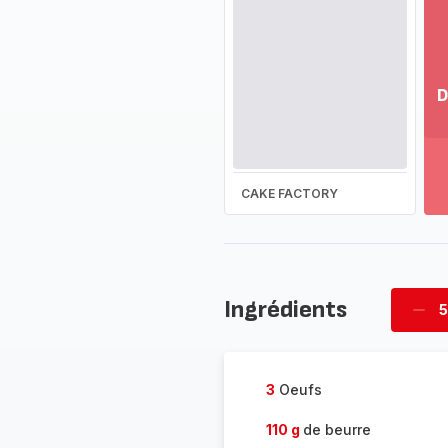
D
Vo
pl
-
Dé
CAKE FACTORY
la
g
co
-
Ingrédients
5
Supp
four
3
Oeufs
110 g
de beurre