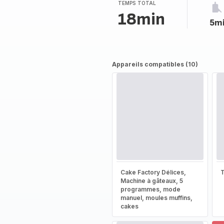
(moyenne)
TEMPS TOTAL
18min
5m
Appareils compatibles (10)
Cake Factory Délices,
T
Machine à gâteaux, 5
programmes, mode
manuel, moules muffins,
cakes