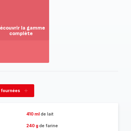
écouvrir la gamme
complète
ir
us...
couvrir
amme
mplète
 fournées
rimer
Ajouter
nées
fournées
410 ml
de lait
240 g
de farine