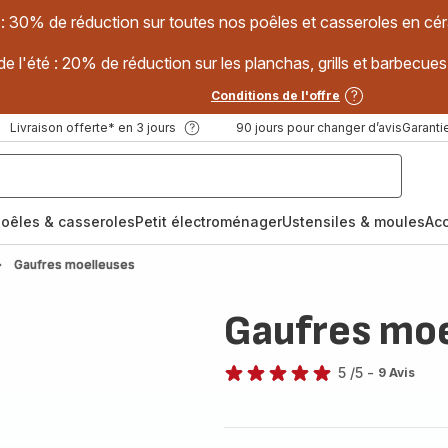
 : 30% de réduction sur toutes nos poêles et casseroles en
e l'été : 20% de réduction sur les planchas, grills et barbec
Conditions de l'offre
Livraison offerte* en 3 jours
90 jours pour changer d’avis
Garantie
oêles & casseroles
Petit électroménager
Ustensiles & moules
Ac
Gaufres moelleuses
Gaufres moe
5
/5
-
9 Avis
Avis
5
étoiles