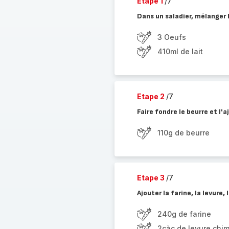
Etape 1
/7
Dans un saladier, mélanger l
3 Oeufs
410ml de lait
Etape 2
/7
Faire fondre le beurre et l'
110g de beurre
Etape 3
/7
Ajouter la farine, la levure, 
240g de farine
2càc de levure chi