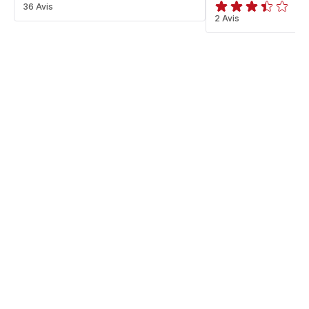
ratings.4.7
36 Avis
ratings.3.4
2 Avis