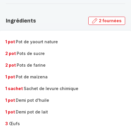
-
Découvrir
la
Ingrédients
2 fournées
gamme
complète
-
1 pot
Pot de yaourt nature
2 pot
Pots de sucre
2 pot
Pots de farine
1 pot
Pot de maïzena
1 sachet
Sachet de levure chimique
1 pot
Demi pot d'huile
1 pot
Demi pot de lait
3
Œufs