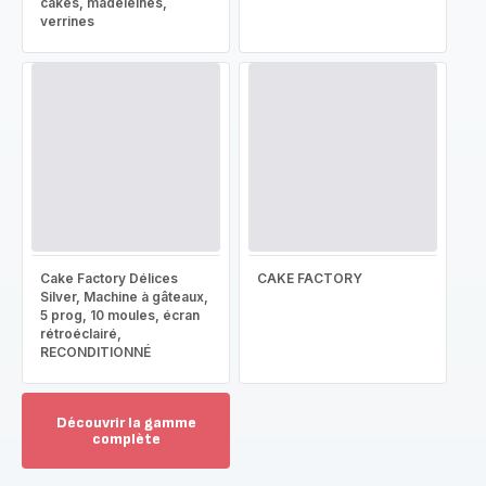
cakes, madeleines,
verrines
Cake Factory Délices
CAKE FACTORY
Silver, Machine à gâteaux,
5 prog, 10 moules, écran
rétroéclairé,
RECONDITIONNÉ
Découvrir la gamme
complète
Voir
plus...