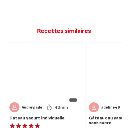
Recettes similaires
Gateau
Gâteaux
yaourt
au
individuelle
yaourt
individuels
sans
sucre
40min
AudreyJade
adeline49
Gateau yaourt individuelle
Gâteaux au yaourt 
sans sucre