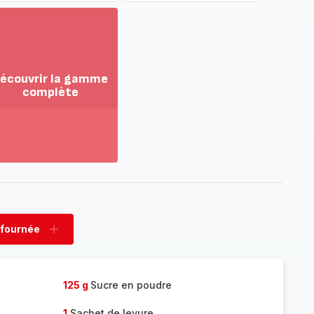
écouvrir la gamme
complète
ir
us...
couvrir
amme
mplète
 fournée
rimer
Ajouter
née
fournée
125 g
Sucre en poudre
1
Sachet de levure