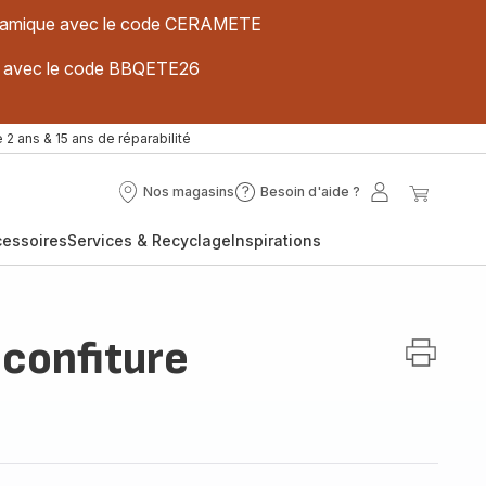
 céramique avec le code CERAMETE
ues avec le code BBQETE26
 2 ans & 15 ans de réparabilité
Nos magasins
Besoin d'aide ?
Nos
Besoin
Mon
Mon
magasins
d'aide
compte
panier
cessoires
Services & Recyclage
Inspirations
?
 confiture