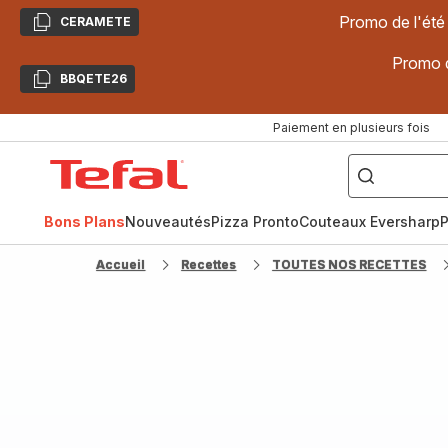
Promo de l'été
CERAMETE
Copier
Promo d
BBQETE26
Copier
Paiement en plusieurs fois
["Poêles
inox,
Accueil
Cake
Factory,
Tefal
Planchas,
Céramique..."]
Bons Plans
Nouveautés
Pizza Pronto
Couteaux Eversharp
P
Accueil
Recettes
TOUTES NOS RECETTES