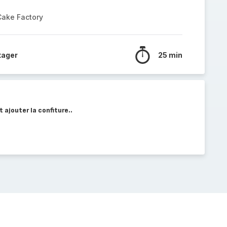
Cake Factory
tager
25 min
 ajouter la confiture..