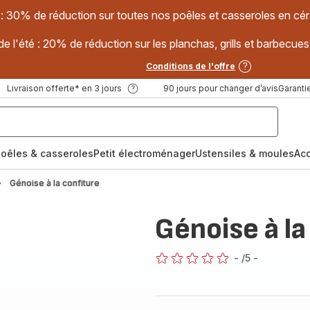
 : 30% de réduction sur toutes nos poêles et casseroles en
e l'été : 20% de réduction sur les planchas, grills et barbec
Conditions de l'offre
Livraison offerte* en 3 jours
90 jours pour changer d’avis
Garantie
oêles & casseroles
Petit électroménager
Ustensiles & moules
Ac
Génoise à la confiture
Génoise à la
-
/5
-
ratings.0