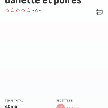
danette et poires
-
/5
-
ratings.0
TEMPS TOTAL
RECETTE DE
40min