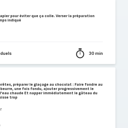
pier pour éviter que ça colle. Verser la préparation
emps indiqué
iduels
30 min
rêtes, préparer le glaçage au chocolat : Faire fondre au
e beurre, une fois fondu, ajouter progressivement le
t l'eau chaude Et napper immédiatement le gâteau du
sisse trop
r
e