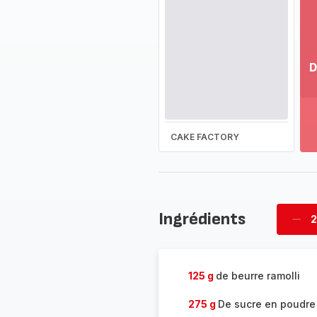
D
Vo
pl
-
Dé
CAKE FACTORY
la
g
co
-
Ingrédients
2
Supp
four
125 g
de beurre ramolli
275 g
De sucre en poudre