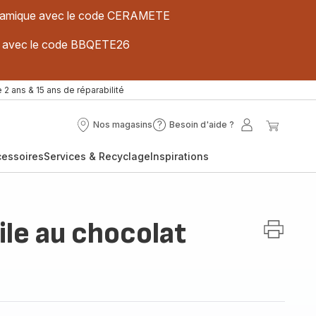
 céramique avec le code CERAMETE
ues avec le code BBQETE26
 2 ans & 15 ans de réparabilité
Nos magasins
Besoin d'aide ?
Nos
Besoin
Mon
Mon
magasins
d'aide
compte
panier
cessoires
Services & Recyclage
Inspirations
?
ile au chocolat