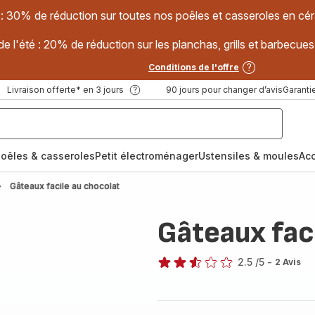
 : 30% de réduction sur toutes nos poêles et casseroles en
e l'été : 20% de réduction sur les planchas, grills et barbec
Conditions de l'offre
Livraison offerte* en 3 jours
90 jours pour changer d’avis
Garantie
oêles & casseroles
Petit électroménager
Ustensiles & moules
Ac
Gâteaux facile au chocolat
Gâteaux fac
2.5
/5
-
2 Avis
ratings.2.5