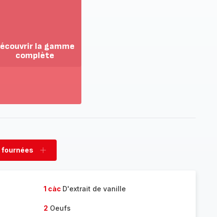
écouvrir la gamme
complète
ir
us...
couvrir
amme
mplète
 fournées
rimer
Ajouter
nées
fournées
1 càc
D'extrait de vanille
2
Oeufs