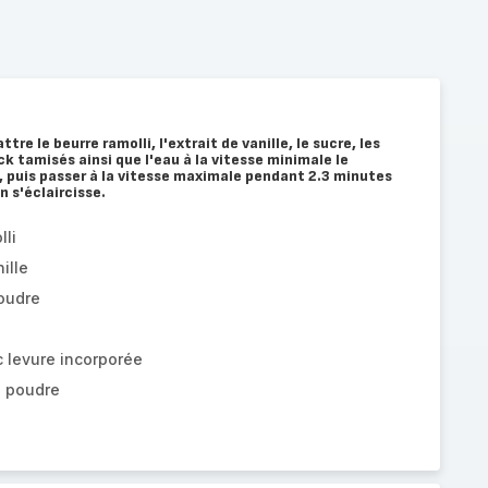
ttre le beurre ramolli, l'extrait de vanille, le sucre, les
ck tamisés ainsi que l'eau à la vitesse minimale le
 puis passer à la vitesse maximale pendant 2.3 minutes
n s'éclaircisse.
lli
ille
oudre
 levure incorporée
n poudre