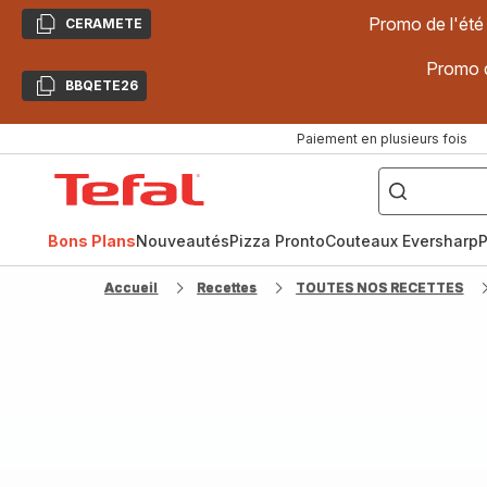
Promo de l'été
CERAMETE
Copier
Promo d
BBQETE26
Copier
Paiement en plusieurs fois
["Poêles
inox,
Accueil
Cake
Factory,
Tefal
Planchas,
Céramique..."]
Bons Plans
Nouveautés
Pizza Pronto
Couteaux Eversharp
P
Accueil
Recettes
TOUTES NOS RECETTES