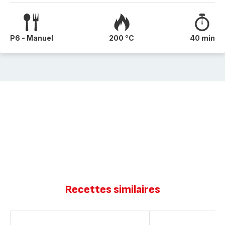
P6 - Manuel
200 °C
40 min
Recettes similaires
Gâteau
Gâteau
au
fondant