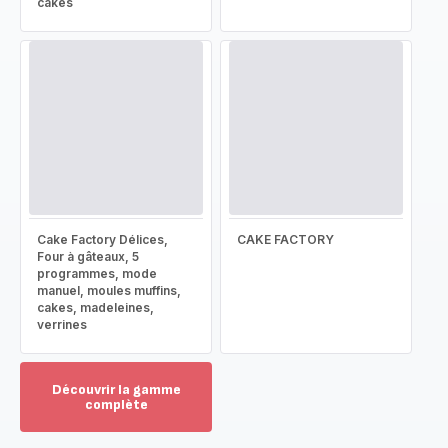
cakes
Cake Factory Délices,
CAKE FACTORY
Four à gâteaux, 5
programmes, mode
manuel, moules muffins,
cakes, madeleines,
verrines
Découvrir la gamme
complète
Voir
plus...