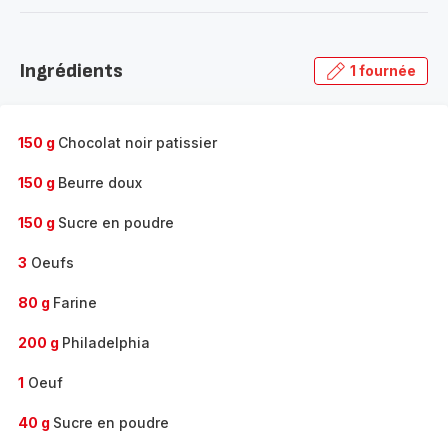
-
Découvrir
la
Ingrédients
1 fournée
gamme
complète
-
150 g
Chocolat noir patissier
150 g
Beurre doux
150 g
Sucre en poudre
3
Oeufs
80 g
Farine
200 g
Philadelphia
1
Oeuf
40 g
Sucre en poudre