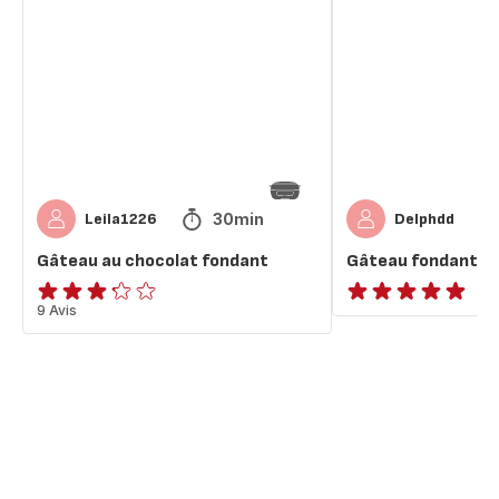
chocolat
au
fondant
chocolat
30min
Leila1226
Delphdd
Gâteau au chocolat fondant
Gâteau fondant au
ratings.3.2
9 Avis
ratings.NaN