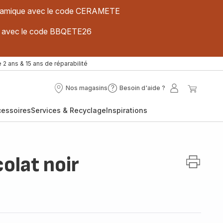
 céramique avec le code CERAMETE
ues avec le code BBQETE26
 2 ans & 15 ans de réparabilité
Nos magasins
Besoin d'aide ?
Nos
Besoin
Mon
Mon
magasins
d'aide
compte
panier
cessoires
Services & Recyclage
Inspirations
?
olat noir