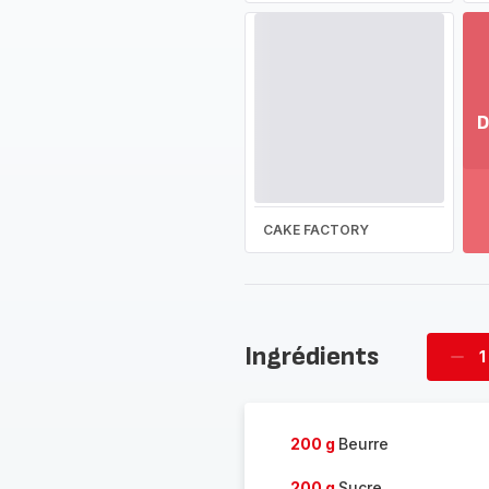
D
Vo
pl
-
Dé
CAKE FACTORY
la
g
co
-
Ingrédients
1
Supp
four
200 g
Beurre
200 g
Sucre