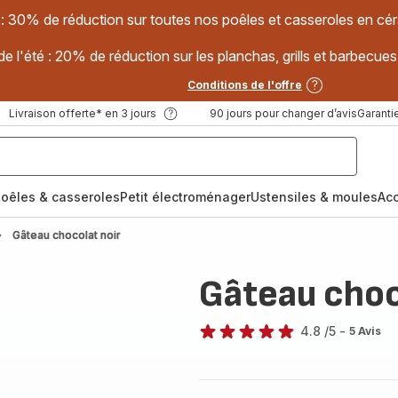
 : 30% de réduction sur toutes nos poêles et casseroles en
e l'été : 20% de réduction sur les planchas, grills et barbec
Conditions de l'offre
Livraison offerte* en 3 jours
90 jours pour changer d’avis
Garantie
oêles & casseroles
Petit électroménager
Ustensiles & moules
Ac
Gâteau chocolat noir
Gâteau choc
4.8
/5
-
5 Avis
ratings.4.8