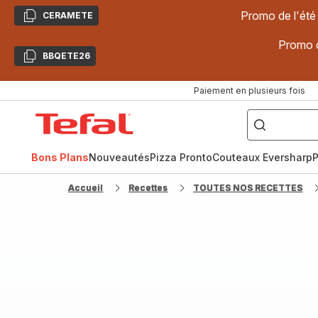
Promo de l'été
CERAMETE
Copier
Promo d
BBQETE26
Copier
Paiement en plusieurs fois
["Poêles
inox,
Accueil
Cake
Factory,
Tefal
Planchas,
Céramique..."]
Bons Plans
Nouveautés
Pizza Pronto
Couteaux Eversharp
P
Accueil
Recettes
TOUTES NOS RECETTES