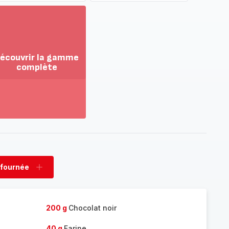
écouvrir la gamme
complète
ir
us...
couvrir
amme
mplète
 fournée
rimer
Ajouter
née
fournée
200 g
Chocolat noir
40 g
Farine