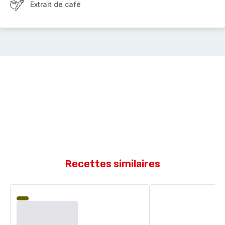
Extrait de café
Recettes similaires
Gâteau
Gâteau
au
moelleux
café
chocolat
et
nappage