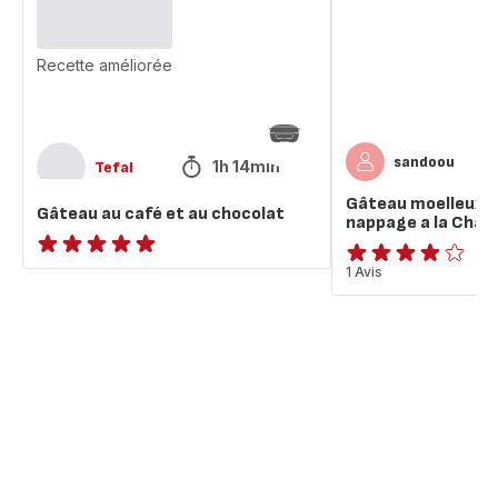
au
a
chocolat
la
Chantilly
Recette améliorée
sandoou
1h 14min
Tefal
Gâteau moelleux c
Gâteau au café et au chocolat
nappage a la Chant
ratings.NaN
Avis
1 Avis
4
étoiles
(moyenne)