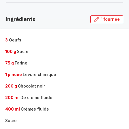
-
Découvrir
la
Ingrédients
1 fournée
gamme
complète
-
3
Oeufs
100 g
Sucre
75 g
Farine
1 pincée
Levure chimique
200 g
Chocolat noir
200 ml
De crème fluide
400 ml
Crèmes fluide
Sucre