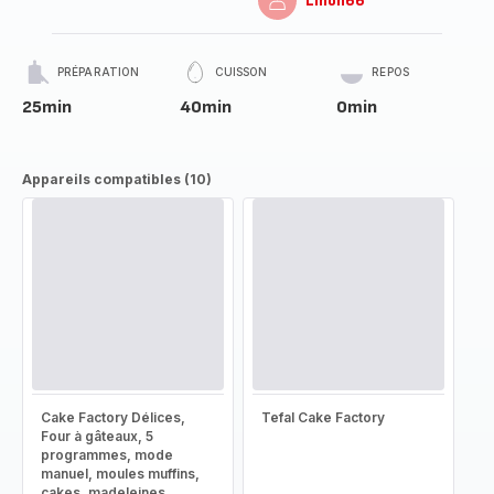
Linon66
PRÉPARATION
CUISSON
REPOS
25min
40min
0min
Appareils compatibles (10)
Cake Factory Délices,
Tefal Cake Factory
Four à gâteaux, 5
programmes, mode
manuel, moules muffins,
cakes, madeleines,