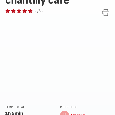
chantilly café
-
/5
-
Avis
5
étoiles
(moyenne)
TEMPS TOTAL
RECETTE DE
1h 5min