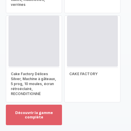
verrines
Cake Factory Délices
CAKE FACTORY
Silver, Machine à gâteaux,
5 prog, 10 moules, écran
rétroéclairé,
RECONDITIONNÉ
Découvrir la gamme
complète
Voir
plus...