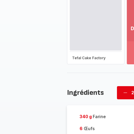
D
Vo
pl
-
Dé
Tefal Cake Factory
la
g
co
-
Ingrédients
2
Supp
four
340 g
Farine
6
Œufs