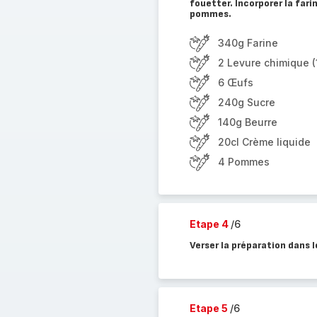
fouetter. Incorporer la far
pommes.
340g Farine
2 Levure chimique (
6 Œufs
240g Sucre
140g Beurre
20cl Crème liquide
4 Pommes
Etape 4
/6
Verser la préparation dans l
Etape 5
/6