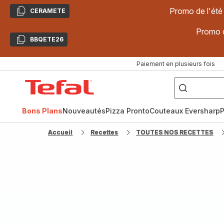
Promo de l'été
CERAMETE
Copier
Promo d
BBQETE26
Copier
Paiement en plusieurs fois
["Poêles
inox,
Accueil
Cake
Factory,
Tefal
Planchas,
Céramique..."]
Bons Plans
Nouveautés
Pizza Pronto
Couteaux Eversharp
P
Accueil
Recettes
TOUTES NOS RECETTES