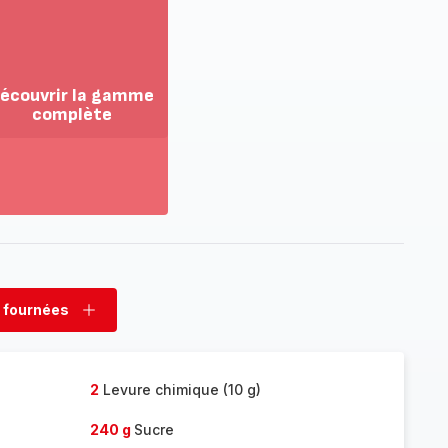
écouvrir la gamme
complète
ir
us...
couvrir
amme
mplète
 fournées
rimer
Ajouter
nées
fournées
2
Levure chimique (10 g)
240 g
Sucre