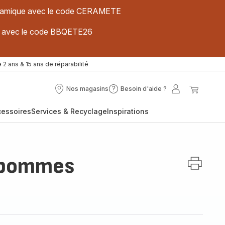
 céramique avec le code CERAMETE
ues avec le code BBQETE26
 2 ans & 15 ans de réparabilité
Nos magasins
Besoin d'aide ?
Nos
Besoin
Mon
Mon
magasins
d'aide
compte
panier
cessoires
Services & Recyclage
Inspirations
?
 pommes