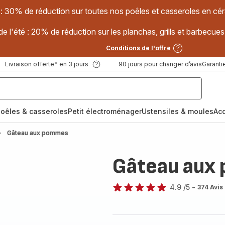
 : 30% de réduction sur toutes nos poêles et casseroles en
e l'été : 20% de réduction sur les planchas, grills et barbec
Conditions de l'offre
Livraison offerte* en 3 jours
90 jours pour changer d’avis
Garantie
oêles & casseroles
Petit électroménager
Ustensiles & moules
Ac
Gâteau aux pommes
Gâteau aux
4.9
/5
-
374 Avis
ratings.4.9