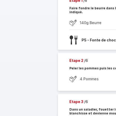
Etape 1
/6
Faire fondre le beurre dans
indiqué.
140g Beurre
P5 - Fonte de choc
Etape 2
/6
Peler les pommes puis les c
4 Pommes
Etape 3
/6
Dans un saladier, fouetter 
blanchisse et devienne mous