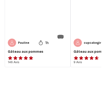
pommes
pommes
1h
Pauline
cupcakegirl
Gâteau aux pommes
Gâteau aux pomm
Avis
146 Avis
ratings.4.6
9 Avis
5
étoiles
(moyenne)