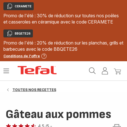
CERAMETE
Copier
Promo de l'été : 30% de réduction sur toutes nos poêles
et casseroles en céramique avec le code CERAMETE
BBQETE26
Copier
Promo de l'été : 20% de réduction sur les planchas, grills et
barbecues avec le code BBQETE26
Conditions de l'offre
Accueil
Ouvrir
Mon
Mon
Tefal
le
compte
panie
menu
TOUTES NOS RECETTES
Gâteau aux pommes
4.5
/5
-