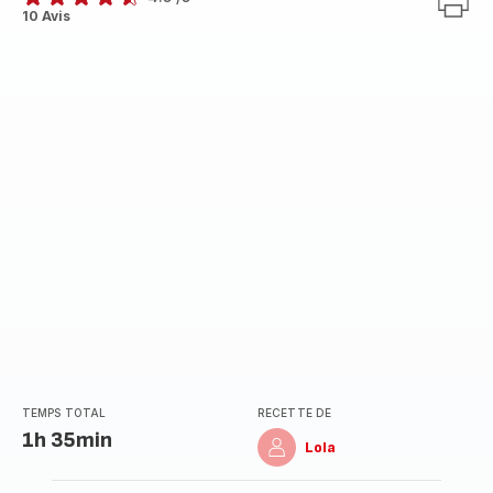
ratings.4.5
10 Avis
TEMPS TOTAL
RECETTE DE
1h 35min
Lola