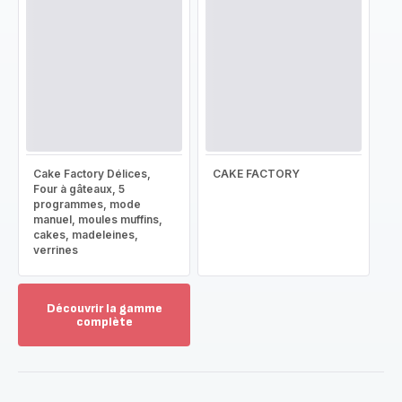
Cake Factory Délices,
CAKE FACTORY
Four à gâteaux, 5
programmes, mode
manuel, moules muffins,
cakes, madeleines,
verrines
Découvrir la gamme
complète
Voir
plus...
-
Découvrir