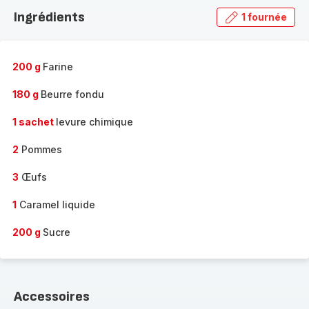
la
Ingrédients
1 fournée
gamme
complète
-
200 g
Farine
180 g
Beurre fondu
1 sachet
levure chimique
2
Pommes
3
Œufs
1
Caramel liquide
200 g
Sucre
Accessoires