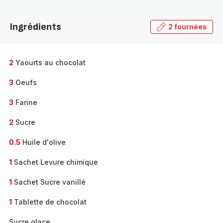
Découvrir
la
Ingrédients
2 fournées
gamme
complète
-
2
Yaourts au chocolat
3
Oeufs
3
Farine
2
Sucre
0.5
Huile d'olive
1
Sachet Levure chimique
1
Sachet Sucre vanillé
1
Tablette de chocolat
Sucre glace