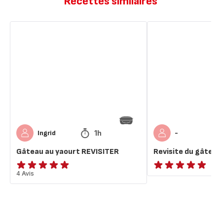
Recettes similaires
Gâteau
Revisite
au
du
yaourt
gâteau
REVISITER
au
daim
1h
Ingrid
-
Gâteau au yaourt REVISITER
Revisite du gâtea
Avis
4 Avis
ratings.NaN
5
étoiles
(moyenne)