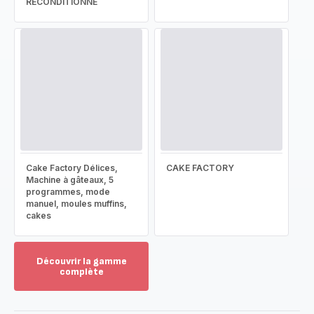
RECONDITIONNÉ
Cake Factory Délices,
CAKE FACTORY
Machine à gâteaux, 5
programmes, mode
manuel, moules muffins,
cakes
Découvrir la gamme
complète
Voir
plus...
-