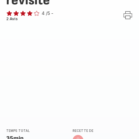
revisité
4
/5
-
Avis
2 Avis
4
étoiles
(moyenne)
TEMPS TOTAL
RECETTE DE
35min