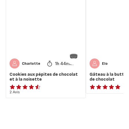
Cookies
Gâteau
aux
à
pépites
la
de
butternut
chocolat
et
et
pépites
à
de
la
chocolat
noisette
1h 44min
Charlotte
Elo
Cookies aux pépites de chocolat
Gâteau à la butter
et à la noisette
de chocolat
ratings.4.5
2 Avis
ratings.NaN