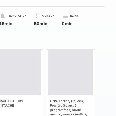
PRÉPARATION
CUISSON
REPOS
15min
50min
0min
CAKE FACTORY
Cake Factory Délices,
PISTACHE
Four à gâteaux, 5
programmes, mode
manuel, moules muffins,