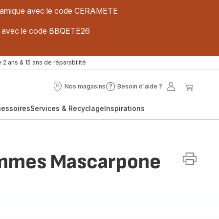
 céramique avec le code CERAMETE
ues avec le code BBQETE26
 2 ans & 15 ans de réparabilité
Nos magasins
Besoin d'aide ?
Nos
Besoin
Mon
Mon
magasins
d'aide
compte
panier
cessoires
Services & Recyclage
Inspirations
?
mmes Mascarpone