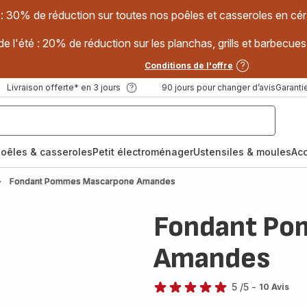
 : 30% de réduction sur toutes nos poêles et casseroles en
e l'été : 20% de réduction sur les planchas, grills et barbec
Conditions de l'offre
Livraison offerte* en 3 jours
90 jours pour changer d’avis
Garantie
oêles & casseroles
Petit électroménager
Ustensiles & moules
Ac
Fondant Pommes Mascarpone Amandes
Fondant Po
Amandes
5
/5
-
10 Avis
Avis