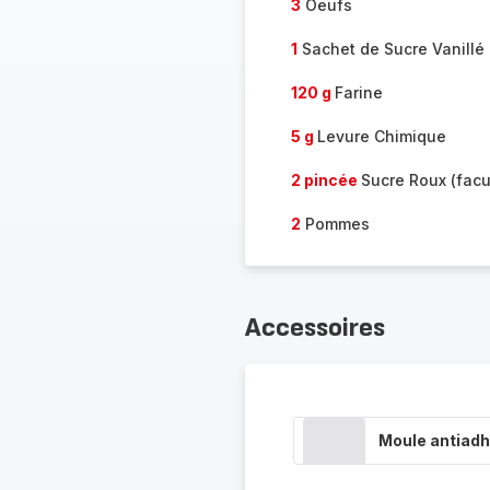
3
Oeufs
1
Sachet de Sucre Vanillé
120 g
Farine
5 g
Levure Chimique
2 pincée
Sucre Roux (facul
2
Pommes
Accessoires
Moule antiadh