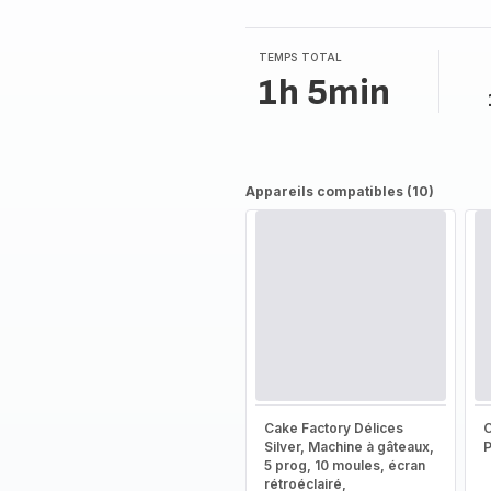
5
étoiles
(moyenne)
TEMPS TOTAL
1h 5min
Appareils compatibles (10)
Cake Factory Délices
Silver, Machine à gâteaux,
5 prog, 10 moules, écran
rétroéclairé,