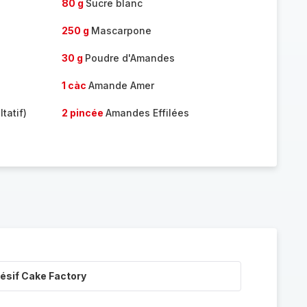
80 g
Sucre blanc
250 g
Mascarpone
30 g
Poudre d'Amandes
1 càc
Amande Amer
tatif)
2 pincée
Amandes Effilées
ésif Cake Factory