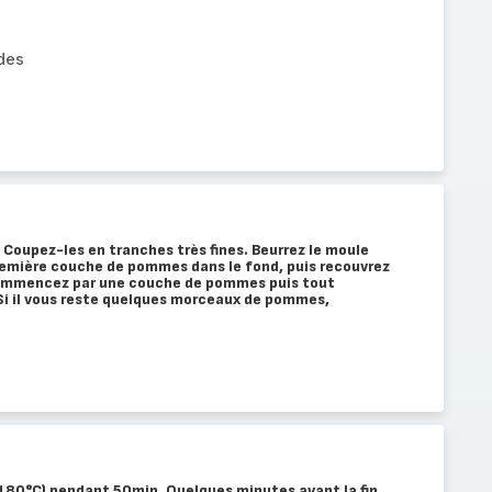
des
Coupez-les en tranches très fines. Beurrez le moule
remière couche de pommes dans le fond, puis recouvrez
ommencez par une couche de pommes puis tout
 Si il vous reste quelques morceaux de pommes,
(180°C) pendant 50min. Quelques minutes avant la fin