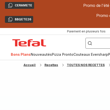
Promo de l'été
CERAMETE
Copier
Promo d
BBQETE26
Copier
Paiement en plusieurs fois
["Poêles
inox,
Accueil
Cake
Factory,
Tefal
Planchas,
Céramique..."]
Bons Plans
Nouveautés
Pizza Pronto
Couteaux Eversharp
P
Accueil
Recettes
TOUTES NOS RECETTES