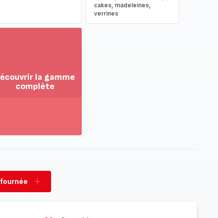
cakes, madeleines,
verrines
écouvrir la gamme
complète
ir
us...
couvrir
amme
mplète
 fournée
rimer
Ajouter
née
fournée