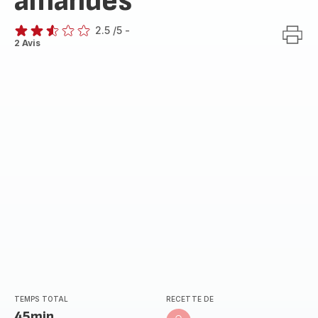
amandes
2.5
/5
-
ratings.2.5
2 Avis
TEMPS TOTAL
RECETTE DE
45min