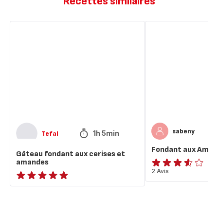
Recettes similaires
Gâteau
Fondant
fondant
aux
aux
Amandes
cerises
et
amandes
sabeny
1h 5min
Tefal
Fondant aux Aman
Gâteau fondant aux cerises et
amandes
ratings.3.5
2 Avis
ratings.NaN