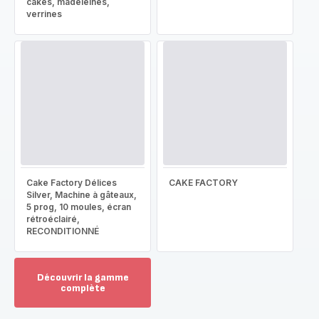
cakes, madeleines,
verrines
Cake Factory Délices
CAKE FACTORY
Silver, Machine à gâteaux,
5 prog, 10 moules, écran
rétroéclairé,
RECONDITIONNÉ
Découvrir la gamme
complète
Voir
plus...