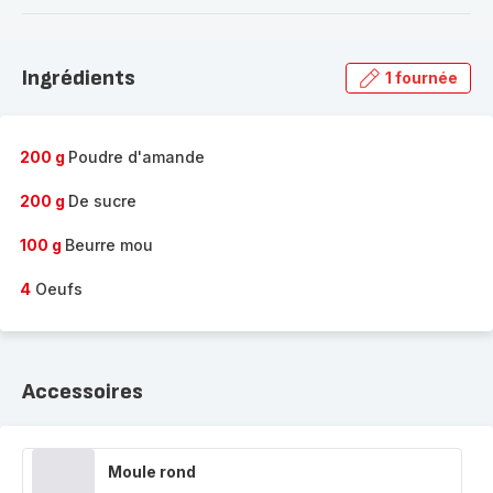
-
Découvrir
la
Ingrédients
1 fournée
gamme
complète
-
200 g
Poudre d'amande
200 g
De sucre
100 g
Beurre mou
4
Oeufs
Accessoires
Moule rond