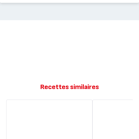
Recettes similaires
Fondant
Fondant
à
à
l’orange
l'orange