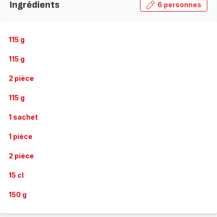
Ingrédients
6 personnes
115 g
115 g
2 pièce
115 g
1 sachet
1 pièce
2 pièce
15 cl
150 g