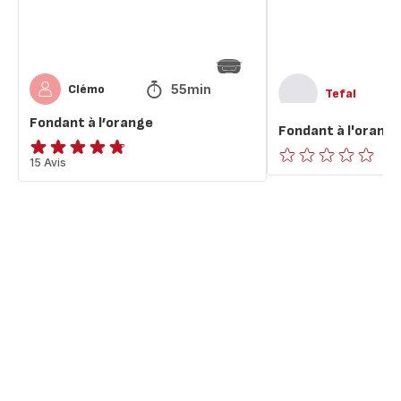
55min
Clémo
Tefal
Fondant à l’orange
Fondant à l'orang
ratings.4.7
15 Avis
ratings.0