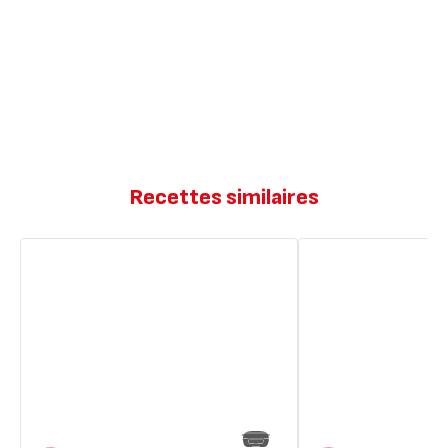
Recettes similaires
Petit
Flan
flan
au
courgettes
thon
thon
tomate