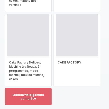
cakes, madeleines,
verrines
Cake Factory Délices,
CAKE FACTORY
Machine à gâteaux, 5
programmes, mode
manuel, moules muffins,
cakes
Découvrir la gamme
complète
Voir
plus...