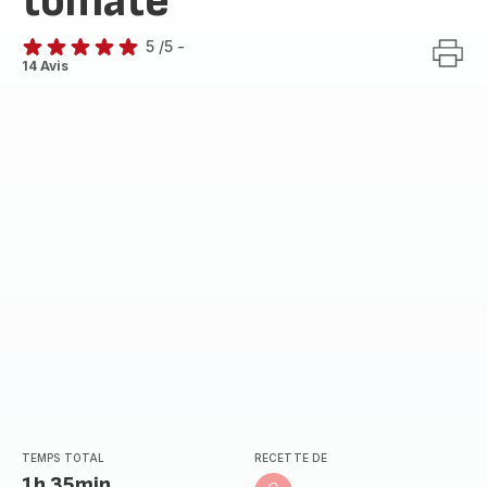
tomate
5
/5
-
Avis
14 Avis
5
étoiles
(moyenne)
TEMPS TOTAL
RECETTE DE
1h 35min