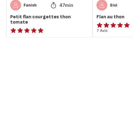
47min
Fanish
Sisi
Petit flan courgettes thon
Flan au thon
tomate
ratings.4.9
7 Avis
ratings.NaN