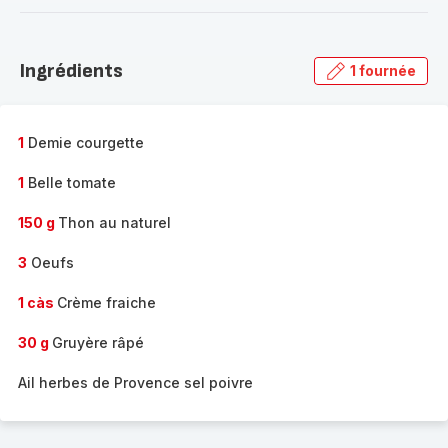
-
Découvrir
la
Ingrédients
1 fournée
gamme
complète
-
1
Demie courgette
1
Belle tomate
150 g
Thon au naturel
3
Oeufs
1 càs
Crème fraiche
30 g
Gruyère râpé
Ail herbes de Provence sel poivre