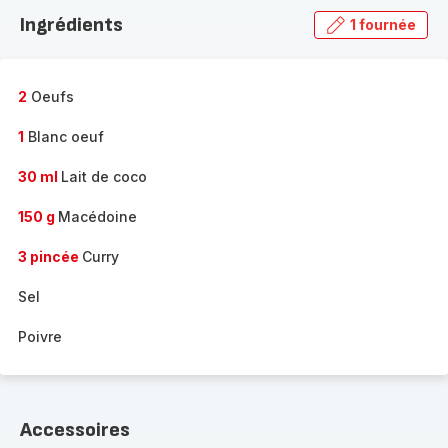
la
Ingrédients
1 fournée
gamme
complète
-
2
Oeufs
1
Blanc oeuf
30 ml
Lait de coco
150 g
Macédoine
3 pincée
Curry
Sel
Poivre
Accessoires