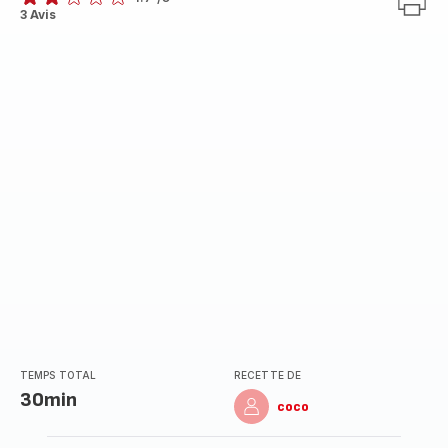
ratings.1.7
3 Avis
TEMPS TOTAL
RECETTE DE
30min
coco