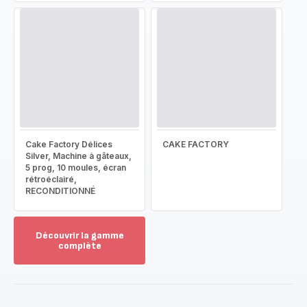
Cake Factory Délices
CAKE FACTORY
Silver, Machine à gâteaux,
5 prog, 10 moules, écran
rétroéclairé,
RECONDITIONNÉ
Découvrir la gamme
complète
Voir
plus...
-
Découvrir