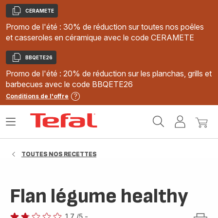
CERAMETE
Copier
Promo de l'été : 30% de réduction sur toutes nos poêles
et casseroles en céramique avec le code CERAMETE
BBQETE26
Copier
Promo de l'été : 20% de réduction sur les planchas, grills et
barbecues avec le code BBQETE26
Conditions de l'offre
Accueil
Ouvrir
Mon
Mon
Tefal
le
compte
panie
menu
TOUTES NOS RECETTES
Flan légume healthy
1.7
/5
-