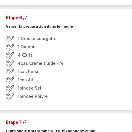
Etape 6
/7
Verser la préparation dans le moule
1 Grosse courgette
1 Oignon
4 Œufs
4càs Crème fluide 4%
1càs Persil
1càs Ail
1pincée Sel
1pincée Poivre
Etape 7
/7
Cuire sur le programme 6, 180'C pendant 25mn