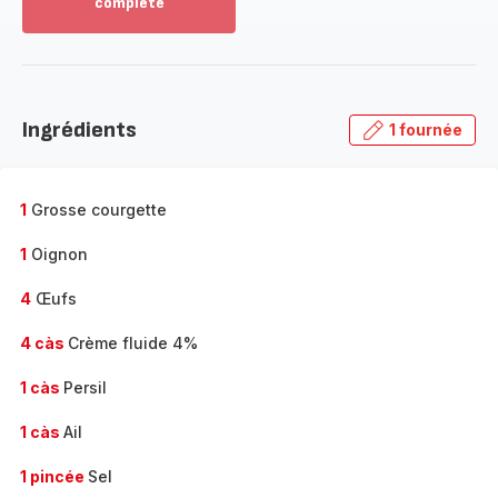
complète
Voir
plus...
-
Découvrir
la
Ingrédients
1 fournée
gamme
complète
-
1
Grosse courgette
1
Oignon
4
Œufs
4 càs
Crème fluide 4%
1 càs
Persil
1 càs
Ail
1 pincée
Sel