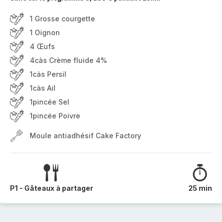
1 Grosse courgette
1 Oignon
4 Œufs
4càs Crème fluide 4%
1càs Persil
1càs Ail
1pincée Sel
1pincée Poivre
Moule antiadhésif Cake Factory
P1 - Gâteaux à partager
25 min