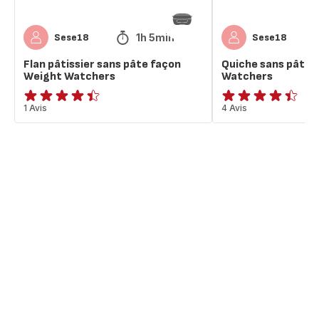
1h 5min
Sese18
Sese18
Flan pâtissier sans pâte façon
Quiche sans pâte 
Weight Watchers
Watchers
ratings.4.4
1 Avis
ratings.4.4
4 Avis