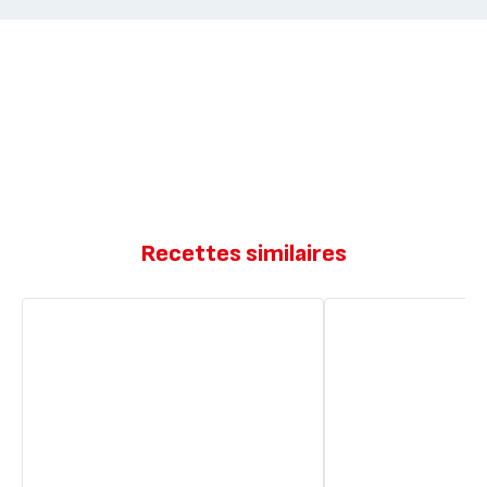
Recettes similaires
Flan
Quiche
pâtissier
sans
sans
pâte
pâte
façon
façon
Weight
Weight
Watchers
Watchers