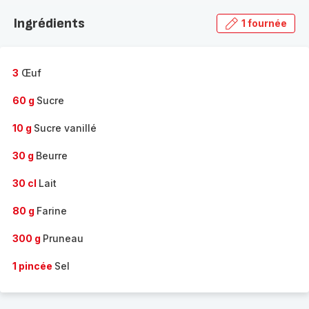
la
Ingrédients
1 fournée
gamme
complète
-
3
Œuf
60 g
Sucre
10 g
Sucre vanillé
30 g
Beurre
30 cl
Lait
80 g
Farine
300 g
Pruneau
1 pincée
Sel