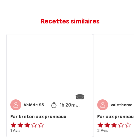
Recettes similaires
Far
Far
breton
aux
aux
pruneaux
pruneaux
individuels
1h 20min
Valérie 95
valetherve
Far breton aux pruneaux
Far aux pruneaux i
Avis
1 Avis
ratings.2.7
2 Avis
3