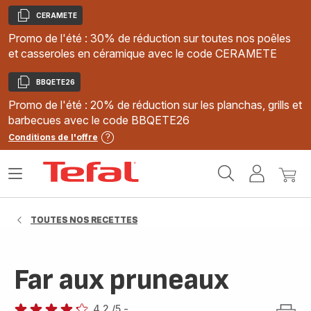
CERAMETE
Copier
Promo de l'été : 30% de réduction sur toutes nos poêles
et casseroles en céramique avec le code CERAMETE
BBQETE26
Copier
Promo de l'été : 20% de réduction sur les planchas, grills et
barbecues avec le code BBQETE26
Conditions de l'offre
Accueil
Ouvrir
Mon
Mon
Tefal
le
compte
panie
menu
TOUTES NOS RECETTES
Far aux pruneaux
4.2
/5
-