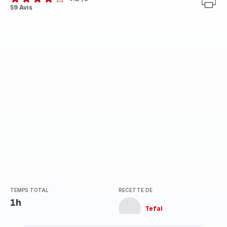
ratings.4.2
59 Avis
TEMPS TOTAL
RECETTE DE
1h
Tefal