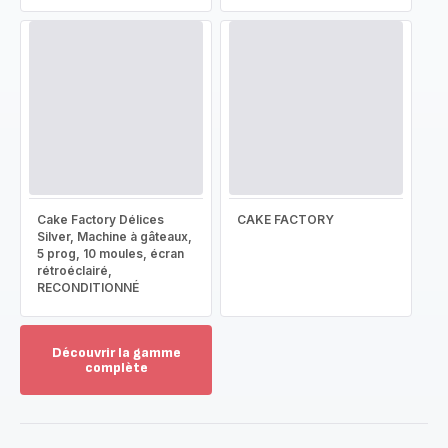
Cake Factory Délices
CAKE FACTORY
Silver, Machine à gâteaux,
5 prog, 10 moules, écran
rétroéclairé,
RECONDITIONNÉ
Découvrir la gamme
complète
Voir
plus...
-
Découvrir