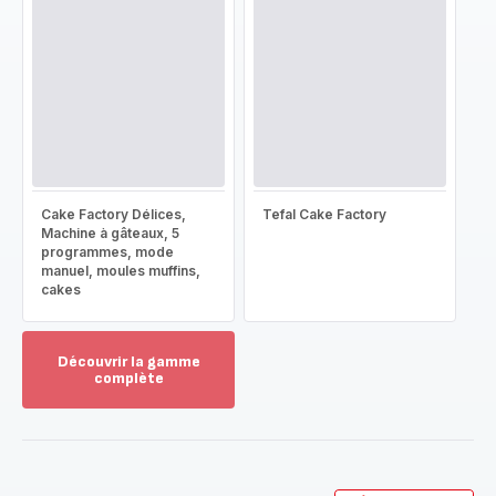
Cake Factory Délices,
Tefal Cake Factory
Machine à gâteaux, 5
programmes, mode
manuel, moules muffins,
cakes
Découvrir la gamme
complète
Voir
plus...
-
Découvrir
la