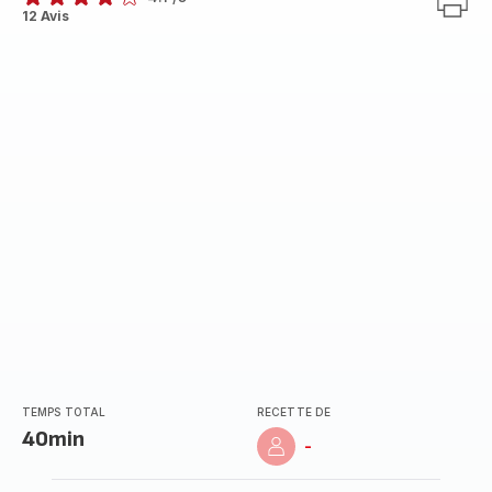
ratings.4.1
12 Avis
TEMPS TOTAL
RECETTE DE
40min
-