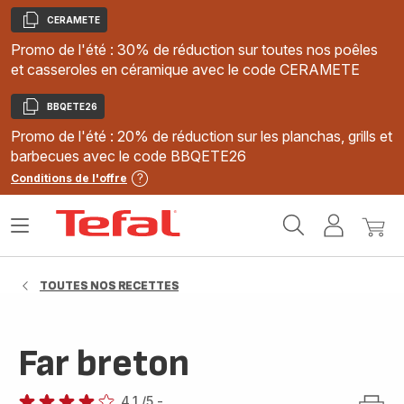
CERAMETE
Copier
Promo de l'été : 30% de réduction sur toutes nos poêles
et casseroles en céramique avec le code CERAMETE
BBQETE26
Copier
Promo de l'été : 20% de réduction sur les planchas, grills et
barbecues avec le code BBQETE26
Conditions de l'offre
Accueil
Ouvrir
Mon
Mon
Tefal
le
compte
panie
menu
TOUTES NOS RECETTES
Far breton
4.1
/5
-