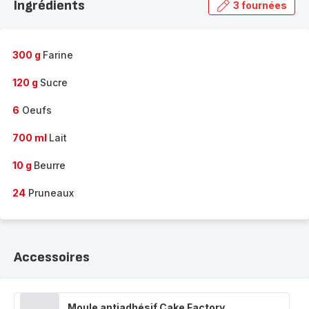
Ingrédients
3 fournées
gamme
complète
-
300 g
Farine
120 g
Sucre
6
Oeufs
700 ml
Lait
10 g
Beurre
24
Pruneaux
Accessoires
Moule antiadhésif Cake Factory