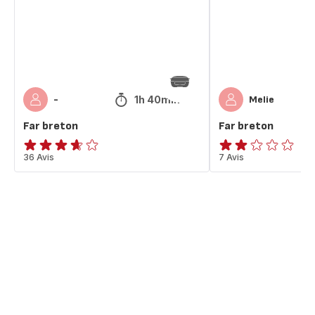
1h 40min
-
Melie
Far breton
Far breton
ratings.3.6
36 Avis
Avis
7 Avis
2
étoiles
(moyenne)