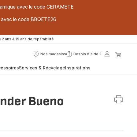
 céramique avec le code CERAMETE
ues avec le code BBQETE26
 2 ans & 15 ans de réparabilité
Nos magasins
Besoin d'aide ?
Nos
Besoin
Mon
Mon
magasins
d'aide
compte
panier
cessoires
Services & Recyclage
Inspirations
?
inder Bueno