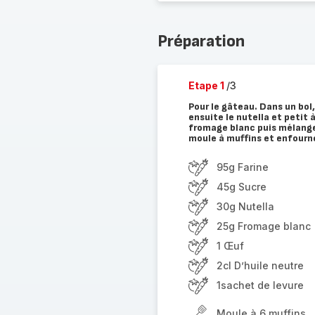
Préparation
Etape 1
/3
Pour le gâteau. Dans un bol,
ensuite le nutella et petit à
fromage blanc puis mélange
moule à muffins et enfourne
95g Farine
45g Sucre
30g Nutella
25g Fromage blanc
1 Œuf
2cl D’huile neutre
1sachet de levure
Moule à 6 muffins