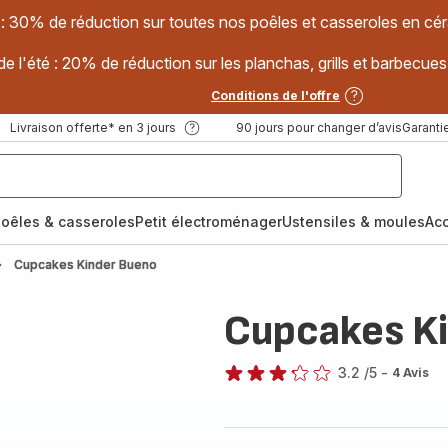
 : 30% de réduction sur toutes nos poêles et casseroles en
e l'été : 20% de réduction sur les planchas, grills et barbec
Conditions de l'offre
Livraison offerte* en 3 jours
90 jours pour changer d’avis
Garantie
oêles & casseroles
Petit électroménager
Ustensiles & moules
Ac
Cupcakes Kinder Bueno
Cupcakes K
3.2
/5
-
4 Avis
ratings.3.2