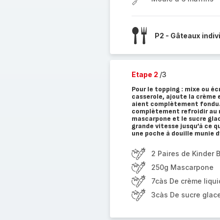
P2 - Gâteaux indiv
Etape 2
/3
Pour le topping : mixe ou é
casserole, ajoute la crème e
aient complètement fondu. V
complètement refroidir au ré
mascarpone et le sucre glac
grande vitesse jusqu’à ce q
une poche à douille munie d
2 Paires de Kinder
250g Mascarpone
7càs De crème liqui
3càs De sucre glac