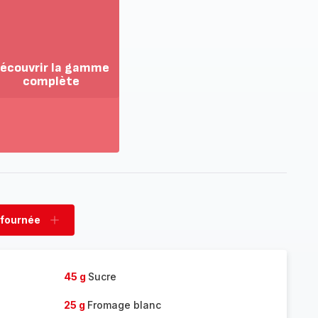
écouvrir la gamme
complète
ir
us...
couvrir
amme
mplète
 fournée
rimer
Ajouter
née
fournée
45 g
Sucre
25 g
Fromage blanc