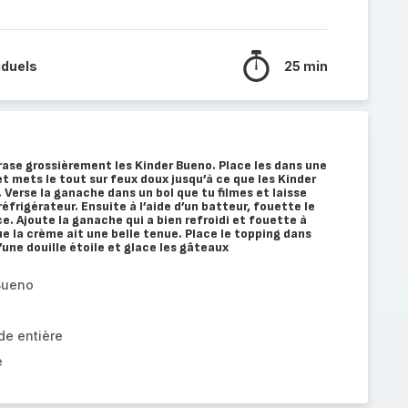
iduels
25 min
crase grossièrement les Kinder Bueno. Place les dans une
t mets le tout sur feux doux jusqu’à ce que les Kinder
erse la ganache dans un bol que tu filmes et laisse
frigérateur. Ensuite à l’aide d’un batteur, fouette le
e. Ajoute la ganache qui a bien refroidi et fouette à
ue la crème ait une belle tenue. Place le topping dans
’une douille étoile et glace les gâteaux
 Bueno
de entière
e