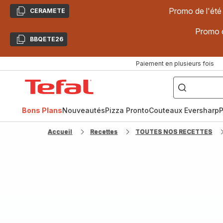
Promo de l'été
CERAMETE
Copier
Promo d
BBQETE26
Copier
Paiement en plusieurs fois
["Poêles
inox,
Accueil
Cake
Factory,
Tefal
Planchas,
Céramique..."]
Bons Plans
Nouveautés
Pizza Pronto
Couteaux Eversharp
P
Accueil
Recettes
TOUTES NOS RECETTES