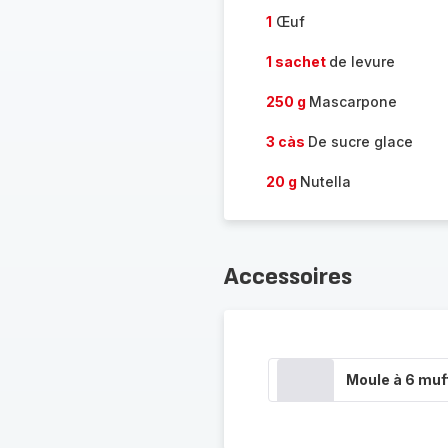
1
Œuf
1 sachet
de levure
250 g
Mascarpone
3 càs
De sucre glace
20 g
Nutella
Accessoires
Moule à 6 muf