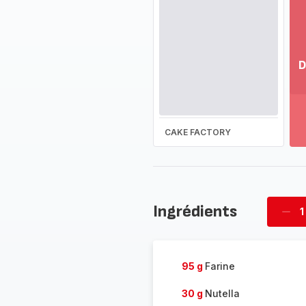
D
Vo
pl
-
Dé
CAKE FACTORY
la
g
co
-
Ingrédients
1
Supp
four
95 g
Farine
30 g
Nutella