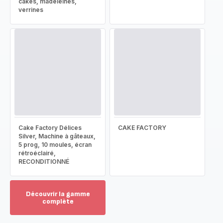
cakes, madeleines,
verrines
Cake Factory Délices
CAKE FACTORY
Silver, Machine à gâteaux,
5 prog, 10 moules, écran
rétroéclairé,
RECONDITIONNÉ
Découvrir la gamme
complète
Voir
plus...