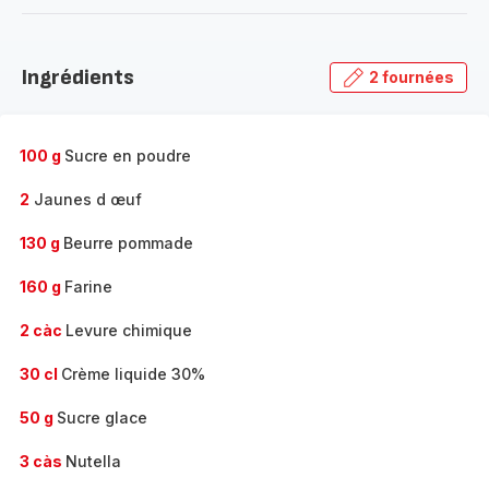
-
Découvrir
la
Ingrédients
2 fournées
gamme
complète
-
100 g
Sucre en poudre
2
Jaunes d œuf
130 g
Beurre pommade
160 g
Farine
2 càc
Levure chimique
30 cl
Crème liquide 30%
50 g
Sucre glace
3 càs
Nutella