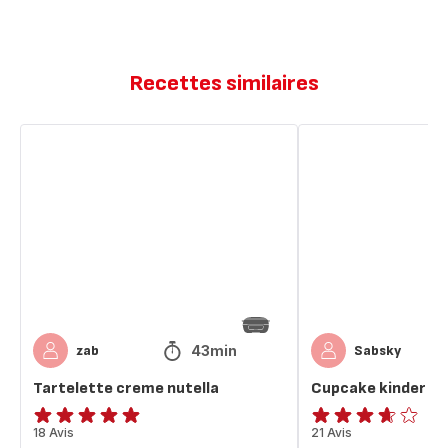
Recettes similaires
Tartelette
Cupcake
creme
kinder
nutella
Bueno
43min
zab
Sabsky
Tartelette creme nutella
Cupcake kinder B
Avis
18 Avis
ratings.3.6
21 Avis