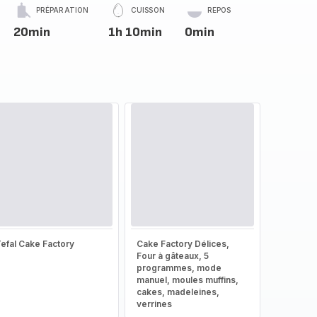
PRÉPARATION
CUISSON
REPOS
20min
1h 10min
0min
efal Cake Factory
Cake Factory Délices,
Four à gâteaux, 5
programmes, mode
manuel, moules muffins,
cakes, madeleines,
verrines