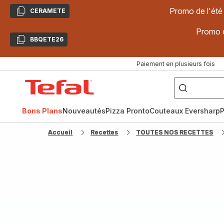
Promo de l'été
CERAMETE
Copier
Promo d
BBQETE26
Copier
Paiement en plusieurs fois
["Poêles
inox,
Accueil
Cake
Factory,
Tefal
Planchas,
Céramique..."]
Bons Plans
Nouveautés
Pizza Pronto
Couteaux Eversharp
P
Accueil
Recettes
TOUTES NOS RECETTES