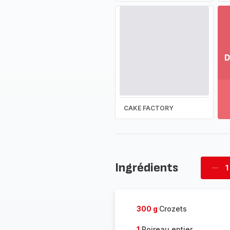
D
Vo
pl
-
Dé
CAKE FACTORY
la
g
co
-
Ingrédients
1
Supp
four
300 g
Crozets
1
Poireau entier