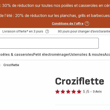
 : 30% de réduction sur toutes nos poêles et casseroles en
e l'été : 20% de réduction sur les planchas, grills et barbec
Conditions de l'offre
Livraison offerte* en 3 jours
90 jours pour changer d’avis
Garantie
oêles & casseroles
Petit électroménager
Ustensiles & moules
Ac
Croziflette
Croziflette
5
/5
-
3 Avis
Avis
5
étoiles