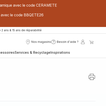
 céramique avec le code CERAMETE
ues avec le code BBQETE26
 2 ans & 15 ans de réparabilité
Nos magasins
Besoin d'aide ?
Nos
Besoin
Mon
Mon
magasins
d'aide
compte
panier
cessoires
Services & Recyclage
Inspirations
?