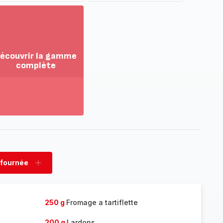
écouvrir la gamme
complète
ir
us...
couvrir
amme
mplète
 fournée
rimer
Ajouter
née
fournée
250 g
Fromage a tartiflette
200 g
Lardons