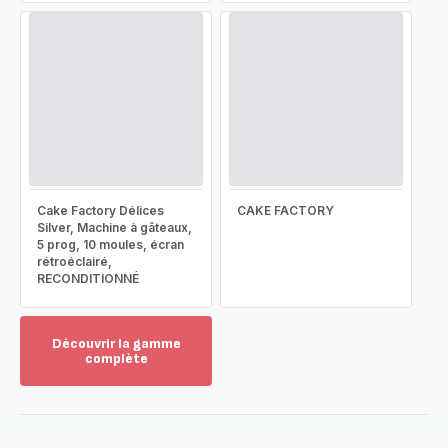
Cake Factory Délices
CAKE FACTORY
Silver, Machine à gâteaux,
5 prog, 10 moules, écran
rétroéclairé,
RECONDITIONNÉ
Découvrir la gamme
complète
Voir
plus...
-
Découvrir