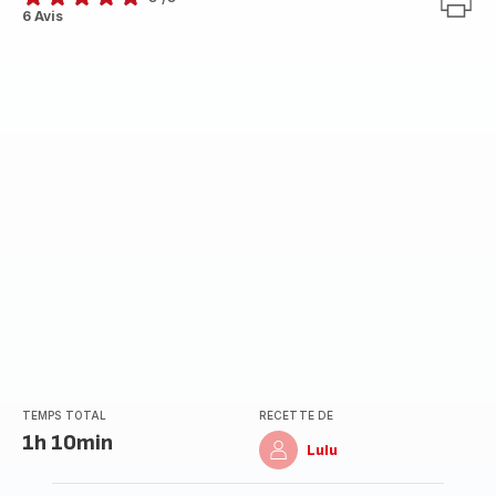
Avis
6 Avis
5
étoiles
(moyenne)
TEMPS TOTAL
RECETTE DE
1h 10min
Lulu