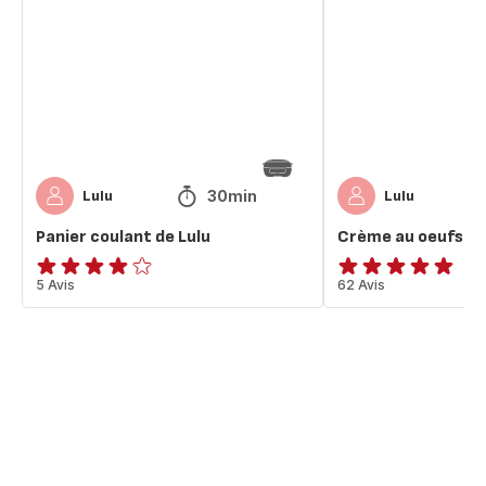
de
oeufs
Lulu
de
lulu
30min
Lulu
Lulu
Panier coulant de Lulu
Crème au oeufs de 
Avis
5 Avis
ratings.4.8
62 Avis
4
étoiles
(moyenne)