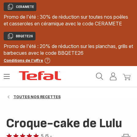
CERAMETE
Copier
Promo de l'été : 30% de réduction sur toutes nos poêles
et casseroles en céramique avec le code CERAMETE
BBQETE26
Copier
Promo de l'été : 20% de réduction sur les planchas, grills et
barbecues avec le code BBQETE26
Conditions de l'offre
Accueil
Ouvrir
Mon
Mon
Tefal
le
compte
panie
menu
TOUTES NOS RECETTES
Croque-cake de Lulu
5
/5
-