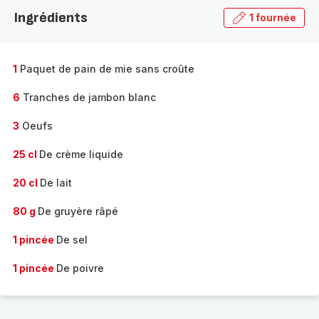
la
Ingrédients
1 fournée
gamme
complète
-
1
Paquet de pain de mie sans croûte
6
Tranches de jambon blanc
3
Oeufs
25 cl
De crème liquide
20 cl
De lait
80 g
De gruyère râpé
1 pincée
De sel
1 pincée
De poivre