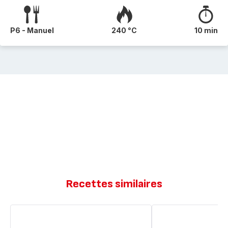
P6 - Manuel
240 °C
10 min
Recettes similaires
Panier
Crème
coulant
au