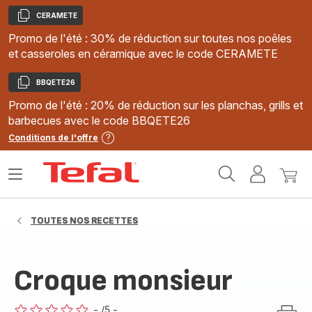
CERAMETE
Copier
Promo de l'été : 30% de réduction sur toutes nos poêles
et casseroles en céramique avec le code CERAMETE
BBQETE26
Copier
Promo de l'été : 20% de réduction sur les planchas, grills et
barbecues avec le code BBQETE26
Conditions de l'offre
Accueil
Ouvrir
Mon
Mon
Tefal
le
compte
panie
menu
TOUTES NOS RECETTES
Croque monsieur
-
/5
-