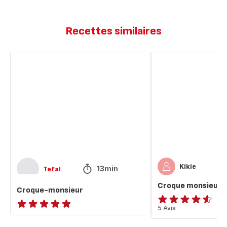
Recettes similaires
Croque-
Croque
monsieur
monsieur
express
Kikie
13min
Tefal
Croque monsieur 
Croque-monsieur
ratings.4.5
5 Avis
ratings.NaN