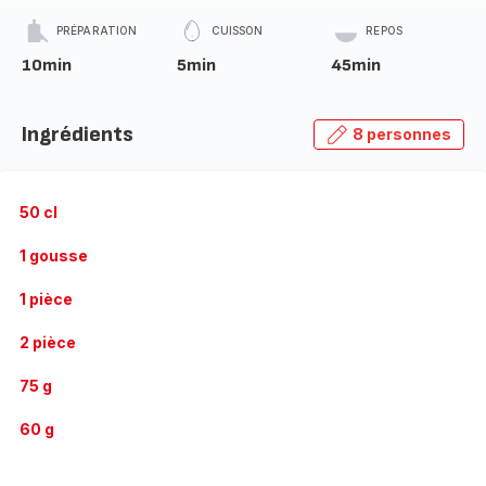
PRÉPARATION
CUISSON
REPOS
10min
5min
45min
Ingrédients
8 personnes
50 cl
1 gousse
1 pièce
2 pièce
75 g
60 g