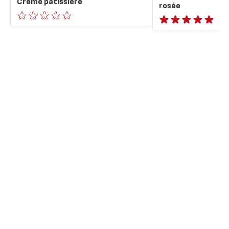
Crème pâtissière
rosée
ratings.0
ratings.NaN