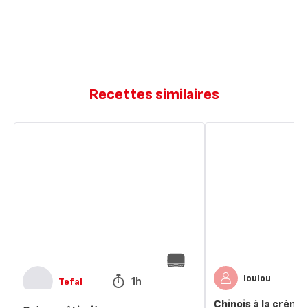
Recettes similaires
Crème
Chinois
pâtissière
à
la
crème
pâtissière
rosée
loulou
1h
Tefal
Chinois à la crème