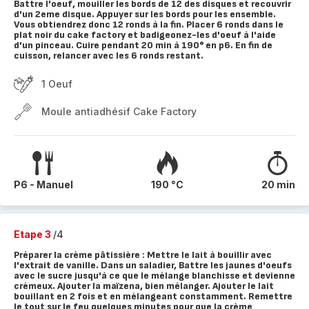
Battre l'oeuf, mouiller les bords de 12 des disques et recouvrir
d'un 2eme disque. Appuyer sur les bords pour les ensemble.
Vous obtiendrez donc 12 ronds à la fin. Placer 6 ronds dans le
plat noir du cake factory et badigeonez-les d'oeuf à l'aide
d'un pinceau. Cuire pendant 20 min à 190° en p6. En fin de
cuisson, relancer avec les 6 ronds restant.
1 Oeuf
Moule antiadhésif Cake Factory
P6 - Manuel
190 °C
20 min
Etape 3
/4
Préparer la crème pâtissière : Mettre le lait à bouillir avec
l'extrait de vanille. Dans un saladier, Battre les jaunes d'oeufs
avec le sucre jusqu'à ce que le mélange blanchisse et devienne
crémeux. Ajouter la maïzena, bien mélanger. Ajouter le lait
bouillant en 2 fois et en mélangeant constamment. Remettre
le tout sur le feu quelques minutes pour que la crème