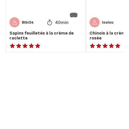
40min
Bibi34
loulou
Sapins feuilletés à la crème de
Chinois à la crème
raclette
rosée
ratings.NaN
ratings.NaN