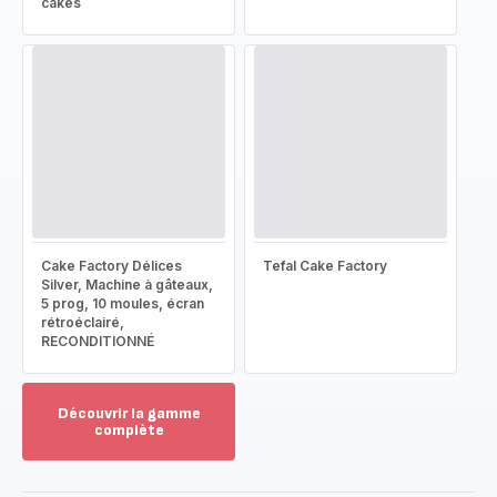
cakes
Cake Factory Délices
Tefal Cake Factory
Silver, Machine à gâteaux,
5 prog, 10 moules, écran
rétroéclairé,
RECONDITIONNÉ
Découvrir la gamme
complète
Voir
plus...
-