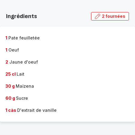
Découvrir
la
Ingrédients
2 fournées
gamme
complète
-
1
Pate feuilletée
1
Oeuf
2
Jaune d'oeuf
25 cl
Lait
30 g
Maïzena
60 g
Sucre
1 càs
D'extrait de vanille