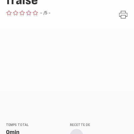
fraise
-
/5
-
ratings.0
TEMPS TOTAL
RECETTE DE
0min