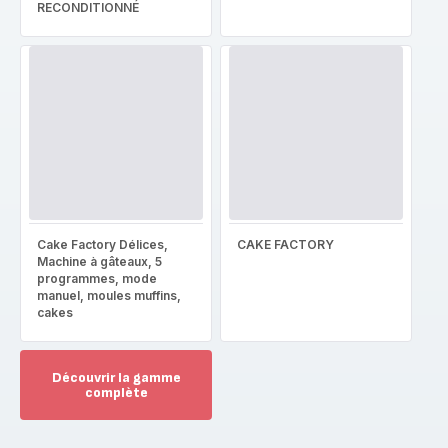
RECONDITIONNÉ
Cake Factory Délices,
CAKE FACTORY
Machine à gâteaux, 5
programmes, mode
manuel, moules muffins,
cakes
Découvrir la gamme
complète
Voir
plus...