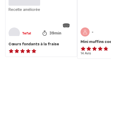
Recette améliorée
-
39min
Tefal
Mini muffins coeur
Cœurs fondants à la fraise
ratings.4.7
14 Avis
ratings.NaN