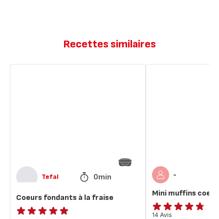
Recettes similaires
Coeurs
Mini
fondants
muffins
à
coeur
la
fraise
fraise
-
0min
Tefal
Mini muffins coeur
Coeurs fondants à la fraise
ratings.4.7
14 Avis