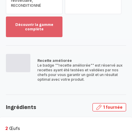
rétroéclairé,
RECONDITIONNÉ
Découvrir la gamme
complète
Voir
plus...
-
Découvrir
la
Recette améliorée
gamme
Le badge ""recette améliorée"" est réservé aux
complète
recettes ayant été testées et validées par nos
-
chefs pour vous garantir un goût et un résultat
optimal avec votre produit.
Ingrédients
1 fournée
2
Œufs