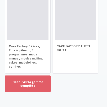
Cake Factory Délices,
CAKE FACTORY TUTTI
Four à gâteaux, 5
FRUTTI
programmes, mode
manuel, moules muffins,
cakes, madeleines,
verrines
Découvrir la gamme
complète
Voir
plus...
-
Découvrir