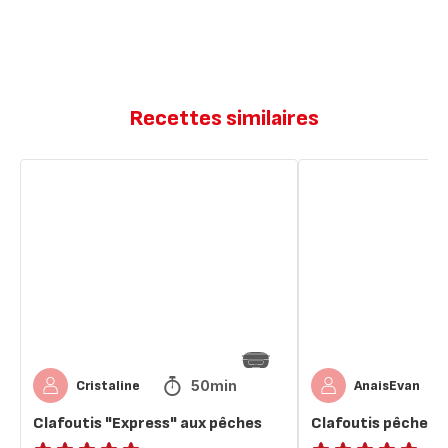
Recettes similaires
Clafoutis
Clafoutis
"Express"
pêche
aux
cerise
pêches
50min
Cristaline
AnaisEvan
Clafoutis "Express" aux pêches
Clafoutis pêche ce