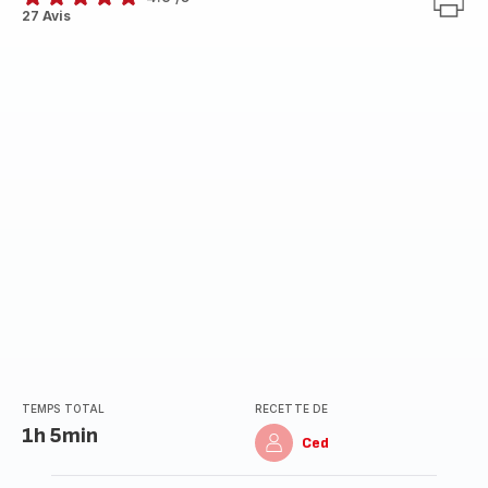
ratings.4.9
27 Avis
TEMPS TOTAL
RECETTE DE
1h 5min
Ced