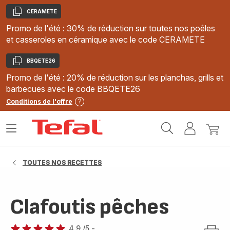
CERAMETE
Copier
Promo de l'été : 30% de réduction sur toutes nos poêles
et casseroles en céramique avec le code CERAMETE
BBQETE26
Copier
Promo de l'été : 20% de réduction sur les planchas, grills et
barbecues avec le code BBQETE26
Conditions de l'offre
Accueil
Ouvrir
Mon
Mon
Tefal
le
compte
panie
menu
TOUTES NOS RECETTES
Clafoutis pêches
4.9
/5
-