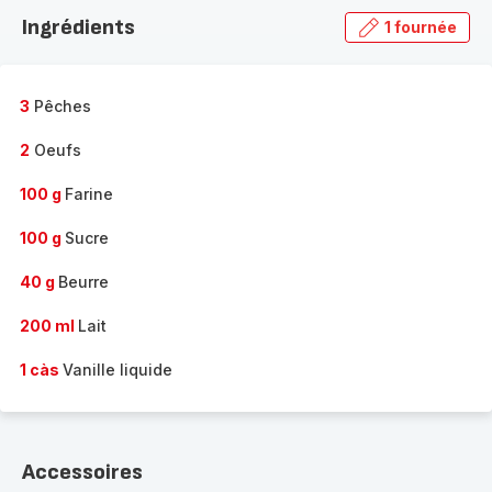
la
Ingrédients
1 fournée
gamme
complète
-
3
Pêches
2
Oeufs
100 g
Farine
100 g
Sucre
40 g
Beurre
200 ml
Lait
1 càs
Vanille liquide
Accessoires