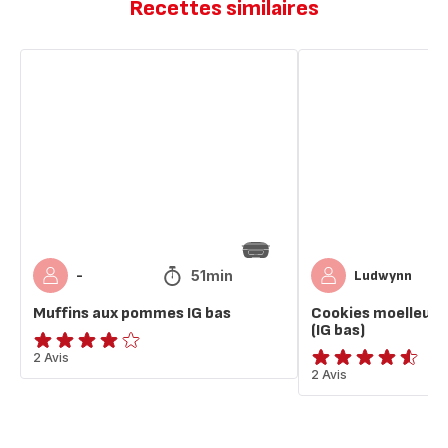
Recettes similaires
Muffins
Cookies
aux
moelleux
pommes
banane
IG
choco
bas
(IG
bas)
51min
-
Ludwynn
Muffins aux pommes IG bas
Cookies moelleux 
(IG bas)
Avis
2 Avis
ratings.4.5
2 Avis
4
étoiles
(moyenne)