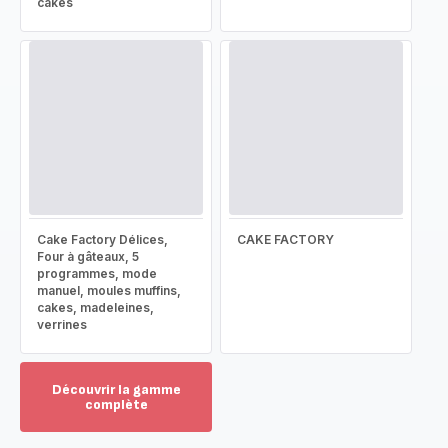
cakes
Cake Factory Délices,
CAKE FACTORY
Four à gâteaux, 5
programmes, mode
manuel, moules muffins,
cakes, madeleines,
verrines
Découvrir la gamme
complète
Voir
plus...