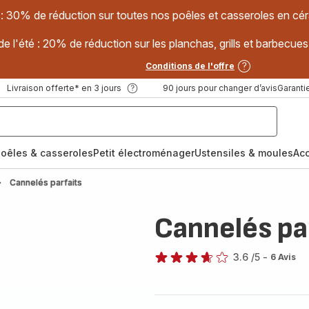
 : 30% de réduction sur toutes nos poêles et casseroles en
e l'été : 20% de réduction sur les planchas, grills et barbec
Conditions de l'offre
Livraison offerte* en 3 jours
90 jours pour changer d’avis
Garantie
oêles & casseroles
Petit électroménager
Ustensiles & moules
Ac
Cannelés parfaits
Cannelés pa
3.6
/5
-
6 Avis
ratings.3.6