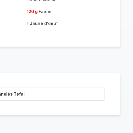
120 g
Farine
1
Jaune d'oeuf
nnelés Tefal