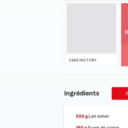
D
Vo
pl
-
Dé
CAKE FACTORY
la
g
co
-
Ingrédients
2
Supp
four
500 g
Lait entier
160 g
Sucre de canne