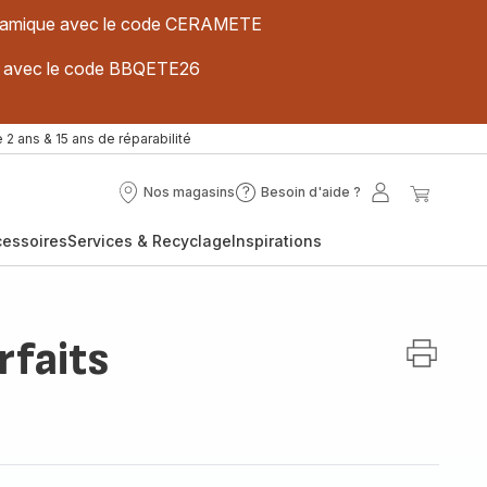
 céramique avec le code CERAMETE
ues avec le code BBQETE26
 2 ans & 15 ans de réparabilité
Nos magasins
Besoin d'aide ?
Nos
Besoin
Mon
Mon
magasins
d'aide
compte
panier
cessoires
Services & Recyclage
Inspirations
?
rfaits