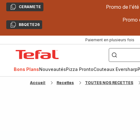
Promo de l'été
CERAMETE
Copier
Promo d
BBQETE26
Copier
Paiement en plusieurs fois
["Poêles
inox,
Accueil
Cake
Factory,
Tefal
Planchas,
Céramique..."]
Bons Plans
Nouveautés
Pizza Pronto
Couteaux Eversharp
P
Accueil
Recettes
TOUTES NOS RECETTES