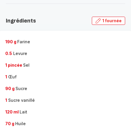
-
Découvrir
la
Ingrédients
1 fournée
gamme
complète
-
190 g
Farine
0.5
Levure
1 pincée
Sel
1
Œuf
90 g
Sucre
1
Sucre vanillé
120 ml
Lait
70 g
Huile