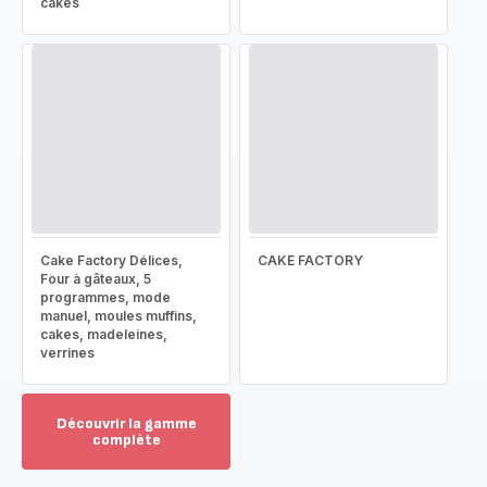
cakes
Cake Factory Délices,
CAKE FACTORY
Four à gâteaux, 5
programmes, mode
manuel, moules muffins,
cakes, madeleines,
verrines
Découvrir la gamme
complète
Voir
plus...