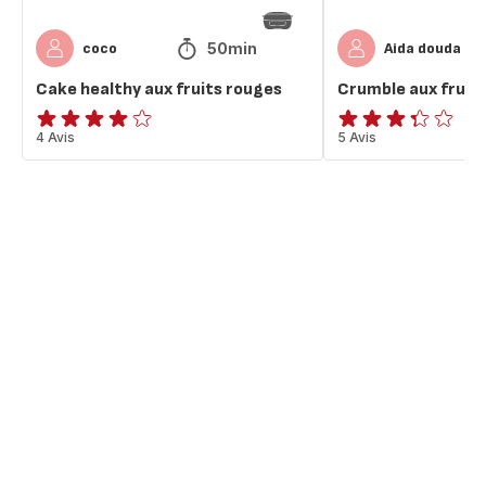
50min
coco
Aida douda
Cake healthy aux fruits rouges
Crumble aux fruit
Avis
4 Avis
ratings.3.3
5 Avis
4
étoiles
(moyenne)