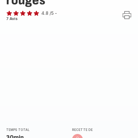
rouges
4.8
/5
-
ratings.4.8
7 Avis
TEMPS TOTAL
RECETTE DE
30min