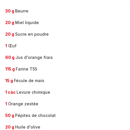
30 g
Beurre
20 g
Miel liquide
20 g
Sucre en poudre
1
Œuf
60 g
Jus d'orange frais
115 g
Farine T55
15 g
Fécule de maïs
1 càc
Levure chimique
1
Orange zestée
50 g
Pépites de chocolat
20 g
Huile d'olive