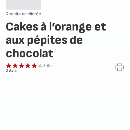
Recette améliorée
Cakes à l’orange et
aux pépites de
chocolat
4.7
/5
-
ratings.4.7
2 Avis