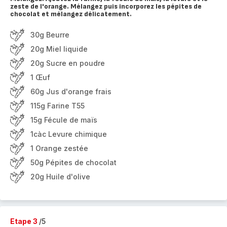
zeste de l'orange. Mélangez puis incorporez les pépites de
chocolat et mélangez délicatement.
30g Beurre
20g Miel liquide
20g Sucre en poudre
1 Œuf
60g Jus d'orange frais
115g Farine T55
15g Fécule de maïs
1càc Levure chimique
1 Orange zestée
50g Pépites de chocolat
20g Huile d'olive
Etape 3
/5