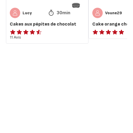
30min
Lucy
Voune29
Cakes aux pépites de chocolat
Cake orange choc
ratings.4.5
11 Avis
ratings.NaN