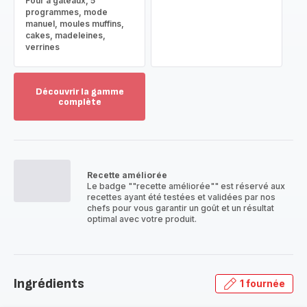
Four à gâteaux, 5
programmes, mode
manuel, moules muffins,
cakes, madeleines,
verrines
Découvrir la gamme
complète
Voir
plus...
-
Découvrir
la
Recette améliorée
gamme
Le badge ""recette améliorée"" est réservé aux
complète
recettes ayant été testées et validées par nos
-
chefs pour vous garantir un goût et un résultat
optimal avec votre produit.
Ingrédients
1 fournée