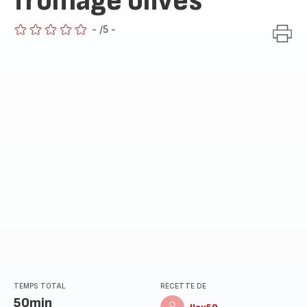
fromage olives
-
/5
-
ratings.0
TEMPS TOTAL
RECETTE DE
50min