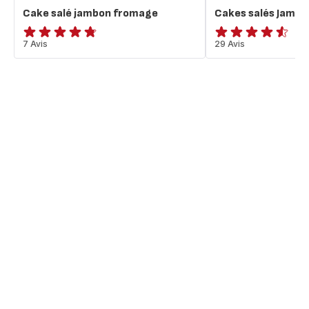
Cake salé jambon fromage
Cakes salés Jamb
ratings.4.7
7 Avis
ratings.4.5
29 Avis