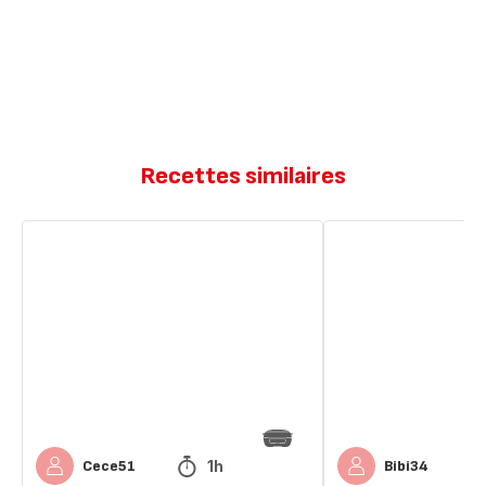
Recettes similaires
Cake
Cakes
salé
salés
jambon
Jambon
fromage
&
Fromage
1h
Cece51
Bibi34