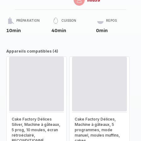
Ilou59
PRÉPARATION
CUISSON
REPOS
10min
40min
0min
Appareils compatibles (4)
Cake Factory Délices
Cake Factory Délices,
Silver, Machine à gâteaux,
Machine à gâteaux, 5
5 prog, 10 moules, écran
programmes, mode
rétroéclairé,
manuel, moules muffins,
RECONDITIONNÉ
cakes