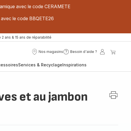
 céramique avec le code CERAMETE
ues avec le code BBQETE26
 2 ans & 15 ans de réparabilité
Nos magasins
Besoin d'aide ?
Nos
Besoin
Mon
Mon
magasins
d'aide
compte
panier
cessoires
Services & Recyclage
Inspirations
?
ives et au jambon