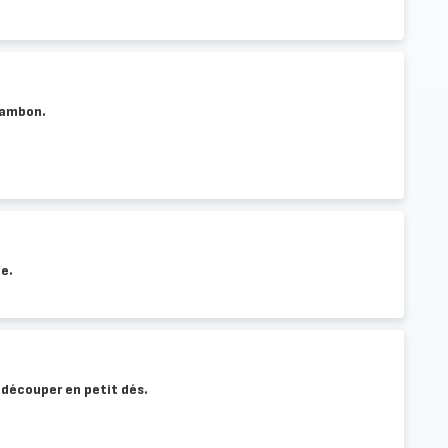
jambon.
ce.
e découper en petit dés.