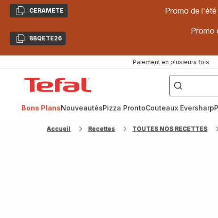
Promo de l'été
CERAMETE
Copier
Promo d
BBQETE26
Copier
Paiement en plusieurs fois
["Poêles
inox,
Accueil
Cake
Factory,
Tefal
Planchas,
Céramique..."]
Bons Plans
Nouveautés
Pizza Pronto
Couteaux Eversharp
P
Accueil
Recettes
TOUTES NOS RECETTES