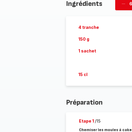
Ingrédients
6
Supp
per
4 tranche
150 g
1 sachet
15 cl
Préparation
Etape 1
/15
Chemiser les moules à cake