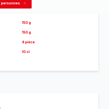
 personnes
rimer
Ajouter
sonnes
personnes
150 g
150 g
4 pièce
10 cl
.