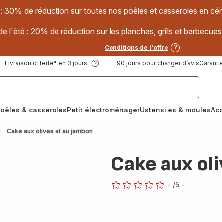
 : 30% de réduction sur toutes nos poêles et casseroles en
e l'été : 20% de réduction sur les planchas, grills et barbec
Conditions de l'offre
Livraison offerte* en 3 jours
90 jours pour changer d’avis
Garantie
oêles & casseroles
Petit électroménager
Ustensiles & moules
Ac
Cake aux olives et au jambon
Cake aux ol
-
/5
-
ratings.0