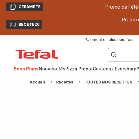
Promo de l'été
CERAMETE
Copier
Promo d
BBQETE26
Copier
Paiement en plusieurs fois
["Poêles
inox,
Accueil
Cake
Factory,
Tefal
Planchas,
Céramique..."]
Bons Plans
Nouveautés
Pizza Pronto
Couteaux Eversharp
P
Accueil
Recettes
TOUTES NOS RECETTES