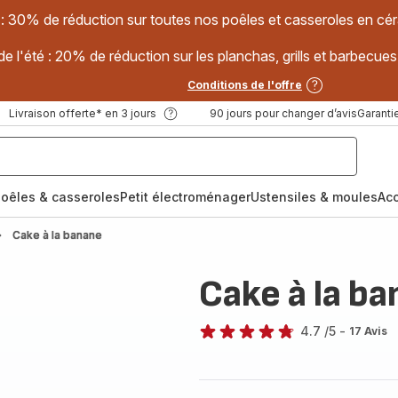
 : 30% de réduction sur toutes nos poêles et casseroles en
e l'été : 20% de réduction sur les planchas, grills et barbec
Conditions de l'offre
Livraison offerte* en 3 jours
90 jours pour changer d’avis
Garantie
oêles & casseroles
Petit électroménager
Ustensiles & moules
Ac
Cake à la banane
Cake à la b
4.7
/5
-
17 Avis
ratings.4.7