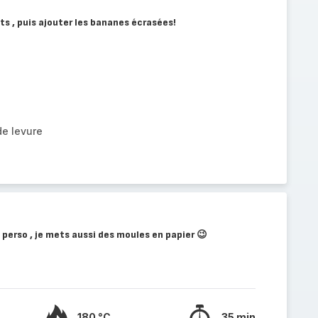
ts , puis ajouter les bananes écrasées!
de levure
 perso , je mets aussi des moules en papier 😉
180 °C
35 min