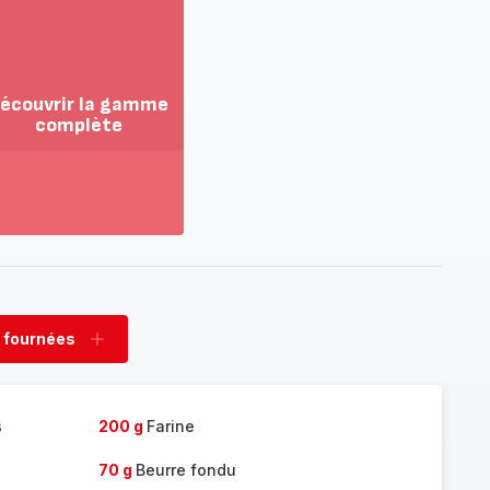
écouvrir la gamme
complète
ir
us...
couvrir
amme
mplète
 fournées
rimer
Ajouter
nées
fournées
s
200 g
Farine
70 g
Beurre fondu