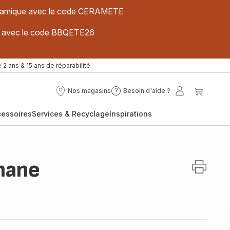
 céramique avec le code CERAMETE
ues avec le code BBQETE26
 2 ans & 15 ans de réparabilité
Nos magasins
Besoin d'aide ?
Nos
Besoin
Mon
Mon
magasins
d'aide
compte
panier
cessoires
Services & Recyclage
Inspirations
?
anane