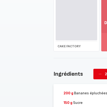
D
Vo
pl
-
Dé
CAKE FACTORY
la
g
co
-
Ingrédients
2
Supp
four
200 g
Bananes épluchée
150 g
Sucre